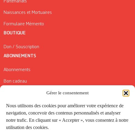
Partenariats
Naissances et Mortuaires
Formulaire Mémento
BOUTIQUE
Don / Souscription
ABONNEMENTS
Abonnements
Bon cadeau
Conditions générales de vente
Gérer le consentement
Réductions de la Carte Côté Courrier
Nous utilisons des cookies pour améliorer votre expérience de
navigation, concevoir des contenus personnalisés et analyser
Application
notre trafic. En cliquant sur « Accepter », vous consentez à notre
utilisation des cookies.