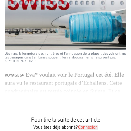
Dès mars, la fermeture des frontières et l’annulation de la plupart des vols ont mis
les passagers dans l’embarras: souvent, les remboursements ne suivent pas.
KEYSTONE/ARCHIVES
Eva* voulait voir le Portugal cet été. Elle
VOYAGES
aura vu le restaurant portugais d’Echallens. Cette
quadragénaire est restée coincée en Suisse. Et ce
n’est pas la saudade, cette mélancolie liée à
l’éloignement de la mère-patrie, qui brûle en elle.
Plutôt une irritation grandissante à l’égard de la
Pour lire la suite de cet article
compagnie à bas prix Easyjet qui a plombé […]
Vous êtes déjà abonné?
Connexion