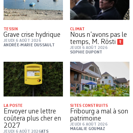
TESSIN
CLIMAT
Grave crise hydrique
Nous n’avons pas le
JEUDI 6 AOÛT 2026
temps, M. Rösti
ANDRÉE-MARIE DUSSAULT
JEUDI 6 AOÛT 2026
SOPHIE DUPONT
LA POSTE
SITES CONSTRUITS
Envoyer une lettre
Fribourg a mal à son
coûtera plus cher en
patrimoine
2027
JEUDI 6 AOÛT 2026
MAGALIE GOUMAZ
JEUDI 6 AOÛT 2026
ATS