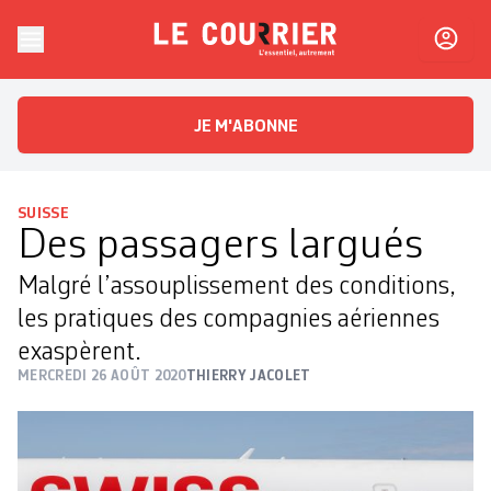
Skip to content
Le Courrier
L'essentiel, autrement
JE M'ABONNE
SUISSE
Des passagers largués
Malgré l’assouplissement des conditions,
les pratiques des compagnies aériennes
exaspèrent.
MERCREDI 26 AOÛT 2020
THIERRY JACOLET