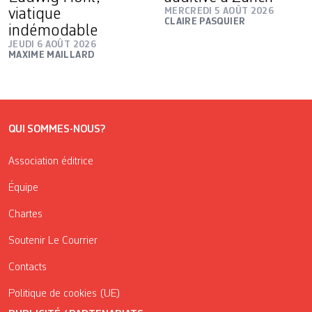
viatique
MERCREDI 5 AOÛT 2026
CLAIRE PASQUIER
indémodable
JEUDI 6 AOÛT 2026
MAXIME MAILLARD
QUI SOMMES-NOUS?
Association éditrice
Équipe
Chartes
Soutenir Le Courrier
Contacts
Politique de cookies (UE)