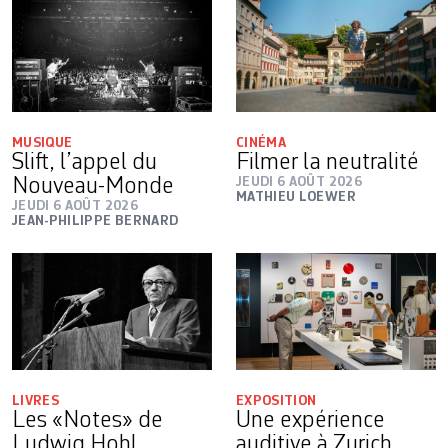
MUSIQUE
CINÉMA
Slift, l’appel du
Filmer la neutralité
Nouveau-Monde
JEUDI 6 AOÛT 2026
MATHIEU LOEWER
JEUDI 6 AOÛT 2026
JEAN-PHILIPPE BERNARD
LIVRES
EXPOSITION
Les «Notes» de
Une expérience
Ludwig Hohl,
auditive à Zurich