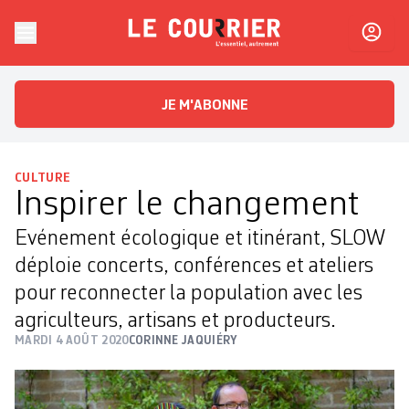
Skip to content
Le Courrier
L'essentiel, autrement
JE M'ABONNE
CULTURE
Inspirer le changement
Evénement écologique et itinérant, SLOW
déploie concerts, conférences et ateliers
pour reconnecter la population avec les
agriculteurs, artisans et producteurs.
MARDI 4 AOÛT 2020
CORINNE JAQUIÉRY