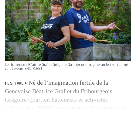
Les batteur.e.s Béatrice Graf et Grégoire Quartier ont imaginé un festival tourné
vers l’avenir. ERIC ROSET
Né de l’imagination fertile de la
FESTIVAL
Genevoise Béatrice Graf et du Fribourgeois
Grégoire Quartier, batteur.e.s et activistes
culturel.le.s, SLOW est un festival baladeur hors
les murs. Il a pour but de retourner à l’essentiel, en
réinventant au passage une (agri)culture en lien
avec son environnement. Son credo: «agir dans un