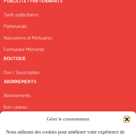
PUBLICITÉ / PARTENARIATS
Tarifs publicitaires
Partenariats
Naissances et Mortuaires
Formulaire Mémento
BOUTIQUE
Don / Souscription
ABONNEMENTS
Abonnements
Bon cadeau
Conditions générales de vente
Gérer le consentement
Réductions de la Carte Côté Courrier
Nous utilisons des cookies pour améliorer votre expérience de