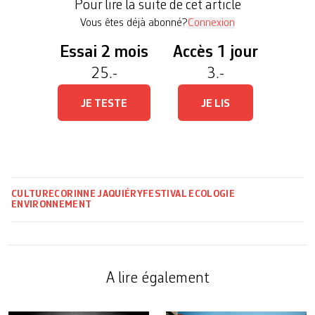
Pour lire la suite de cet article
monde qui se délite, prendre […]
Vous êtes déjà abonné?
Connexion
Essai 2 mois
Accès 1 jour
25.-
3.-
JE TESTE
JE LIS
CULTURE
CORINNE JAQUIÉRY
FESTIVAL
ECOLOGIE
ENVIRONNEMENT
A lire également