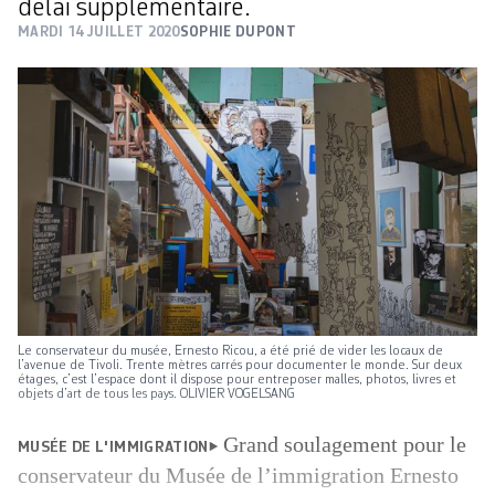
délai supplémentaire.
MARDI 14 JUILLET 2020
SOPHIE DUPONT
Le conservateur du musée, Ernesto Ricou, a été prié de vider les locaux de
l’avenue de Tivoli. Trente mètres carrés pour documenter le monde. Sur deux
étages, c’est l’espace dont il dispose pour entreposer malles, photos, livres et
objets d’art de tous les pays. OLIVIER VOGELSANG
Grand soulagement pour le
MUSÉE DE L'IMMIGRATION
conservateur du Musée de l’immigration Ernesto