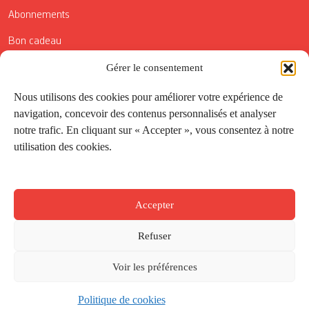
Abonnements
Bon cadeau
Conditions générales de vente
Gérer le consentement
Réductions de la Carte Côté Courrier
Nous utilisons des cookies pour améliorer votre expérience de
navigation, concevoir des contenus personnalisés et analyser
Application
notre trafic. En cliquant sur « Accepter », vous consentez à notre
utilisation des cookies.
Suivez-nous
Accepter
Refuser
Voir les préférences
Politique de cookies