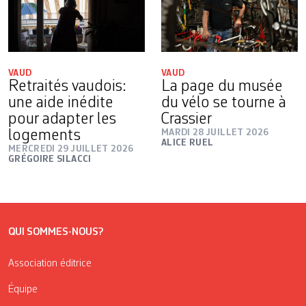
VAUD
VAUD
Retraités vaudois:
La page du musée
une aide inédite
du vélo se tourne à
pour adapter les
Crassier
logements
MARDI 28 JUILLET 2026
ALICE RUEL
MERCREDI 29 JUILLET 2026
GRÉGOIRE SILACCI
QUI SOMMES-NOUS?
Association éditrice
Équipe