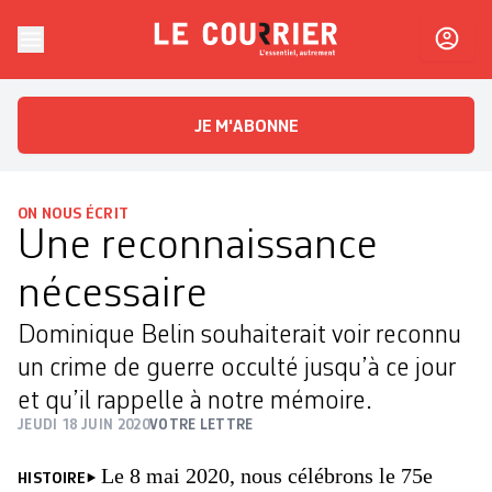
Skip to content
Le Courrier
L'essentiel, autrement
JE M'ABONNE
ON NOUS ÉCRIT
Une reconnaissance
nécessaire
Dominique Belin souhaiterait voir reconnu
un crime de guerre occulté jusqu’à ce jour
et qu’il rappelle à notre mémoire.
JEUDI 18 JUIN 2020
VOTRE LETTRE
Le 8 mai 2020, nous célébrons le 75e
HISTOIRE