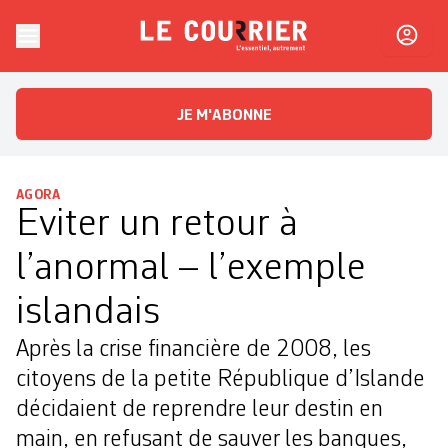
Skip to content
Le Courrier
L'essentiel, autrement
JE M'ABONNE
AGORA
Eviter un retour à
l’anormal – l’exemple
islandais
Après la crise financière de 2008, les
citoyens de la petite République d’Islande
décidaient de reprendre leur destin en
main, en refusant de sauver les banques,