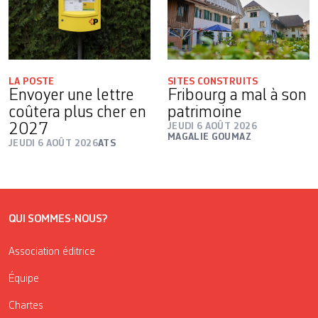
LA POSTE
SITES CONSTRUITS
Envoyer une lettre
Fribourg a mal à son
coûtera plus cher en
patrimoine
2027
JEUDI 6 AOÛT 2026
MAGALIE GOUMAZ
JEUDI 6 AOÛT 2026
ATS
QUI SOMMES-NOUS?
Association éditrice
Équipe
Chartes