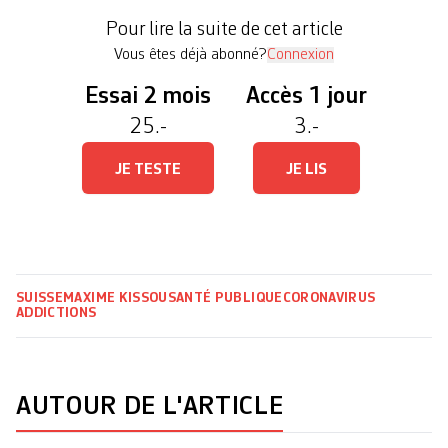
principalement en renonçant aux promotions.
Pour lire la suite de cet article
Coop, Lidl et Aldi ont […]
Vous êtes déjà abonné?
Connexion
Essai 2 mois
Accès 1 jour
25.-
3.-
JE TESTE
JE LIS
SUISSE
MAXIME KISSOU
SANTÉ PUBLIQUE
CORONAVIRUS
ADDICTIONS
AUTOUR DE L'ARTICLE