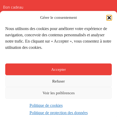
Bon cadeau
Conditions générales de vente
Gérer le consentement
Réductions de la Carte Côté Courrier
Nous utilisons des cookies pour améliorer votre expérience de
navigation, concevoir des contenus personnalisés et analyser
Application
notre trafic. En cliquant sur « Accepter », vous consentez à notre
utilisation des cookies.
Suivez-nous
Accepter
Refuser
Voir les préférences
Politique de cookies
Créé par
Onepixel
&
Wonderweb
&
EPIC
Politique de protection des données