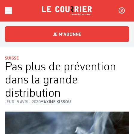
Skip to content
Le Courrier
L'essentiel, autrement
JE M'ABONNE
SUISSE
Pas plus de prévention
dans la grande
distribution
JEUDI 9 AVRIL 2020
MAXIME KISSOU