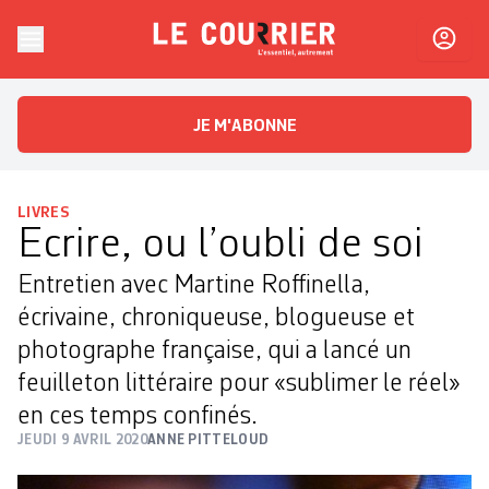
Skip to content
Le Courrier
L'essentiel, autrement
JE M'ABONNE
LIVRES
Ecrire, ou l’oubli de soi
Entretien avec Martine Roffinella,
écrivaine, chroniqueuse, blogueuse et
photographe française, qui a lancé un
feuilleton littéraire pour «sublimer le réel»
en ces temps confinés.
JEUDI 9 AVRIL 2020
ANNE PITTELOUD