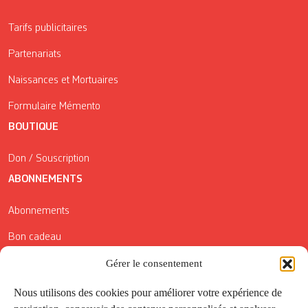
Tarifs publicitaires
Partenariats
Naissances et Mortuaires
Formulaire Mémento
BOUTIQUE
Don / Souscription
ABONNEMENTS
Abonnements
Bon cadeau
Conditions générales de vente
Gérer le consentement
Réductions de la Carte Côté Courrier
Nous utilisons des cookies pour améliorer votre expérience de