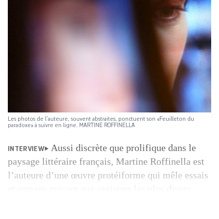
Les photos de l’auteure, souvent abstraites, ponctuent son «Feuilleton du
paradoxe» à suivre en ligne. MARTINE ROFFINELLA
Aussi discrète que prolifique dans le
INTERVIEW
paysage littéraire français, Martine Roffinella est
l’auteure d’une œuvre protéiforme qui mêle essais
et romans puisant aux registres les plus divers.
Dernier titre paru? Le grinçant Conservez comme
vous aimez, inspiré par ses années de travail dans