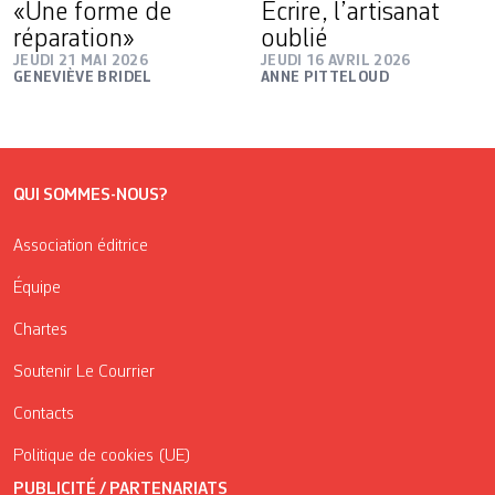
«Une forme de
Ecrire, l’artisanat
réparation»
oublié
JEUDI 21 MAI 2026
JEUDI 16 AVRIL 2026
GENEVIÈVE BRIDEL
ANNE PITTELOUD
QUI SOMMES-NOUS?
Association éditrice
Équipe
Chartes
Soutenir Le Courrier
Contacts
Politique de cookies (UE)
PUBLICITÉ / PARTENARIATS