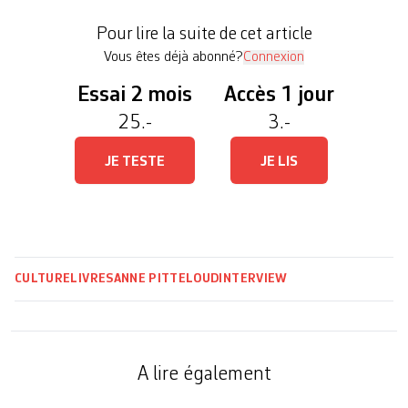
la pub. Egalement photographe et prête-plume de
Pour lire la suite de cet article
métier, celle qui se dit […]
Vous êtes déjà abonné?
Connexion
Essai 2 mois
Accès 1 jour
25.-
3.-
JE TESTE
JE LIS
CULTURE
LIVRES
ANNE PITTELOUD
INTERVIEW
A lire également