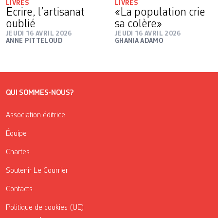
LIVRES
LIVRES
Ecrire, l’artisanat
«La population crie
oublié
sa colère»
JEUDI 16 AVRIL 2026
JEUDI 16 AVRIL 2026
ANNE PITTELOUD
GHANIA ADAMO
QUI SOMMES-NOUS?
Association éditrice
Équipe
Chartes
Soutenir Le Courrier
Contacts
Politique de cookies (UE)