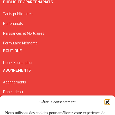
PUBLICITÉ / PARTENARIATS
Tarifs publicitaires
Partenariats
Naissances et Mortuaires
Formulaire Mémento
BOUTIQUE
Don / Souscription
ABONNEMENTS
Abonnements
Bon cadeau
Conditions générales de vente
Gérer le consentement
Réductions de la Carte Côté Courrier
Nous utilisons des cookies pour améliorer votre expérience de