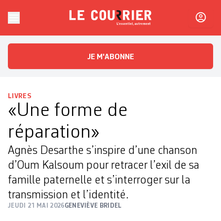
Skip to content
Le Courrier
L'essentiel, autrement
JE M'ABONNE
LIVRES
«Une forme de
réparation»
Agnès Desarthe s’inspire d’une chanson
d’Oum Kalsoum pour retracer l’exil de sa
famille paternelle et s’interroger sur la
transmission et l’identité.
JEUDI 21 MAI 2026
GENEVIÈVE BRIDEL