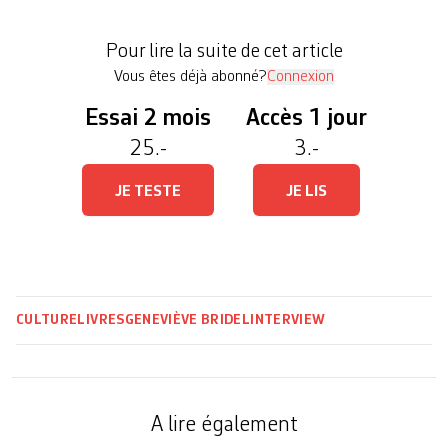
paternelle d’Agnès Desarthe. Dans Qui se
ressemble, son 54e livre, la prolifique autrice
Pour lire la suite de cet article
française s’inspire d’une chanson de celle […]
Vous êtes déjà abonné?
Connexion
Essai 2 mois
Accès 1 jour
25.-
3.-
JE TESTE
JE LIS
CULTURE
LIVRES
GENEVIÈVE BRIDEL
INTERVIEW
A lire également