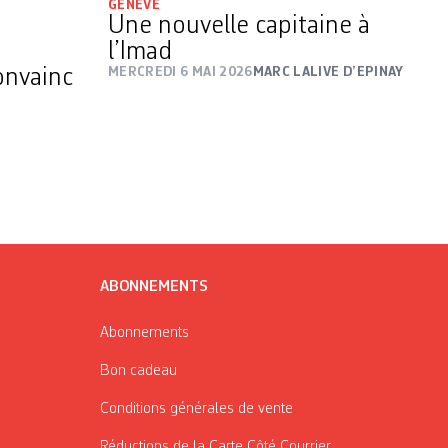
GENÈVE
Une nouvelle capitaine à
l’Imad
onvainc
MERCREDI 6 MAI 2026
MARC LALIVE D’EPINAY
ABONNEMENTS
Abonnements
Bon cadeau
Conditions générales de vente
Réductions de la Carte Côté Courrier