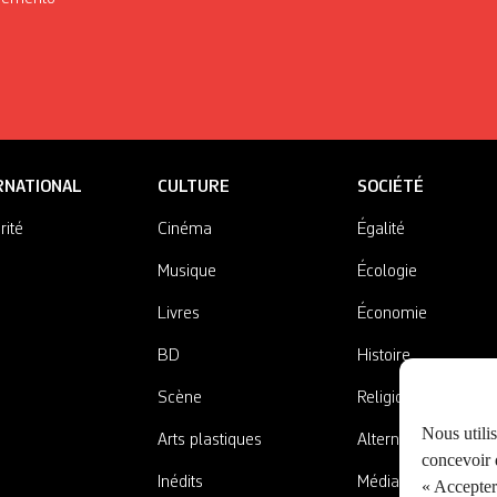
RNATIONAL
CULTURE
SOCIÉTÉ
rité
Cinéma
Égalité
Musique
Écologie
Livres
Économie
BD
Histoire
Scène
Religions
Nous utili
Arts plastiques
Alternatives
concevoir d
Inédits
Médias
« Accepter 