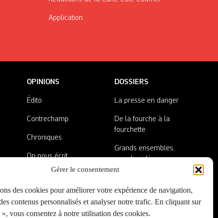
Application
OPINIONS
DOSSIERS
Édito
La presse en danger
Contrechamp
De la fourche à la
fourchette
Chroniques
Grands ensembles,
On nous écrit
grandes idées
Gérer le consentement
Nos invité·es
Lieux abandonnés
sons des cookies pour améliorer votre expérience de navigation,
A côté de la plaque
es contenus personnalisés et analyser notre trafic. En cliquant sur
», vous consentez à notre utilisation des cookies.