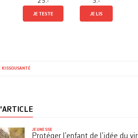
25.-
3.-
JE TESTE
JE LIS
 KISSOU
SANTÉ
'ARTICLE
JEUNESSE
Protéger l’enfant de l’idée du vi