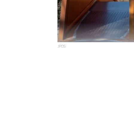
JPDS
La crise du
SANTÉ
des dernières mesu
a consisté à ferme
situation qui aug