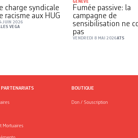
GENÈVE
e charge syndicale
Fumée passive: la
le racisme aux HUG
campagne de
 JUIN 2026
sensibilisation ne c
LES VEGA
pas
VENDREDI 8 MAI 2026
ATS
/ PARTENARIATS
BOUTIQUE
taires
Don / Souscription
t Mortuaires
Mémento