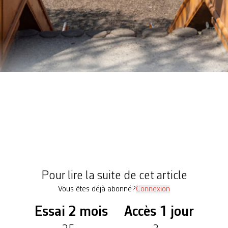
 coronavirus provoque le repli sur soi, aussi dans l
res prises par la Ville de Genève en matière de pr
r les places de jeux et de fitness dans les espaces
mente encore un peu la tension au sein des […]
Pour lire la suite de cet article
Vous êtes déjà abonné?
Connexion
Essai 2 mois
Accès 1 jour