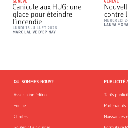
GENÈVE
GENÈVE
Canicule aux HUG: une
Nouvell
glace pour éteindre
contre 
l’incendie
MERCREDI 24
LAURA MORA
LUNDI 13 JUILLET 2026
MARC LALIVE D’EPINAY
QUI SOMMES-NOUS?
PUBLICITÉ 
Association éditrice
Tarifs publici
Équipe
Partenariats
Chartes
Naissances e
Soutenir Le Courrier
Formulaire 