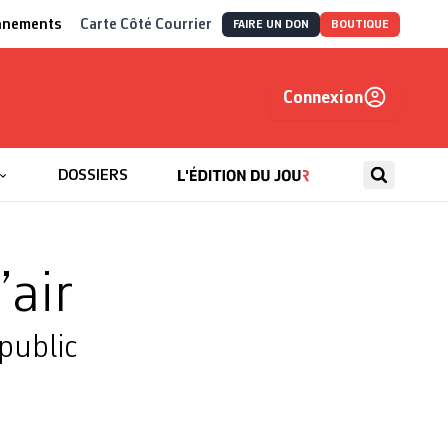
nnements
Carte Côté Courrier
FAIRE UN DON
BOUTIQUE
Connexion
, autrement
DOSSIERS
’air
public