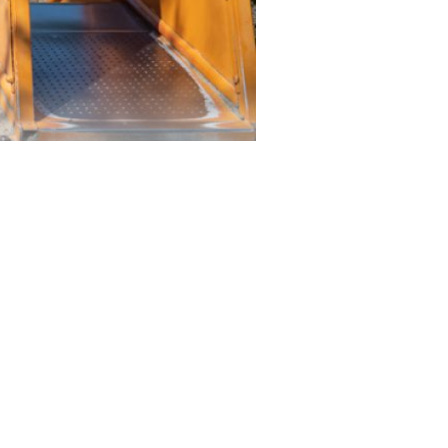
es familles. L’une
otection sanitaire
 publics. Une