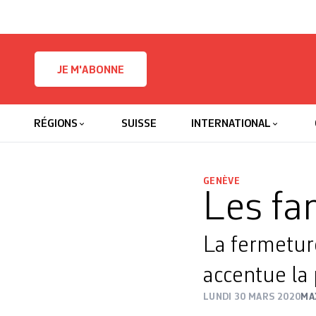
Skip to content
JE M'ABONNE
RÉGIONS
SUISSE
INTERNATIONAL
GENÈVE
Les fa
La fermeture
accentue la 
LUNDI 30 MARS 2020
MA