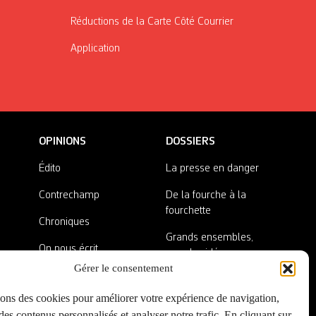
Réductions de la Carte Côté Courrier
Application
OPINIONS
DOSSIERS
Édito
La presse en danger
Contrechamp
De la fourche à la
fourchette
Chroniques
Grands ensembles,
On nous écrit
grandes idées
Gérer le consentement
Nos invité·es
Lieux abandonnés
sons des cookies pour améliorer votre expérience de navigation,
A côté de la plaque
es contenus personnalisés et analyser notre trafic. En cliquant sur