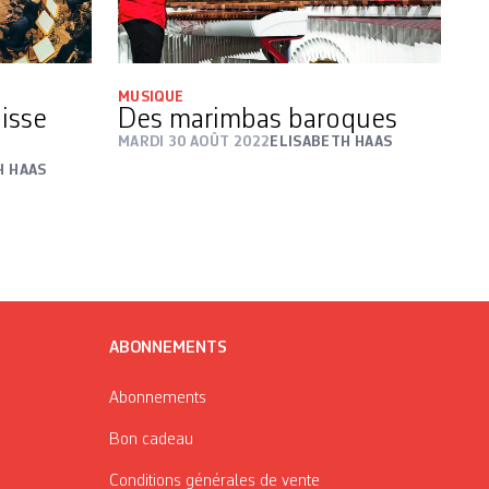
MUSIQUE
isse
Des marimbas baroques
MARDI 30 AOÛT 2022
ELISABETH HAAS
H HAAS
ABONNEMENTS
Abonnements
Bon cadeau
Conditions générales de vente