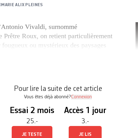
0
MARIE ALIX PLEINES
’Antonio Vivaldi, surnommé
e Prêtre Roux, on retient particulièrement
our fougueux ou mystérieux des paysages
es des Quatre Saisons, ainsi que les arpèges
oline, du basson ou du piccolo concertant
es cordes d’un orchestre à la pointe de la
. De fait, la […]
Pour lire la suite de cet article
Vous êtes déjà abonné?
Connexion
Essai 2 mois
Accès 1 jour
25.-
3.-
JE TESTE
JE LIS