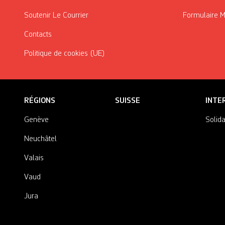
Soutenir Le Courrier
Formulaire 
Contacts
Politique de cookies (UE)
RÉGIONS
SUISSE
INTE
Genève
Solida
Neuchâtel
Valais
Vaud
Jura