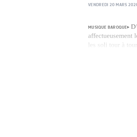
VENDREDI 20 MARS 202
D
MUSIQUE BAROQUE
affectueusement l
les soli tour à t
sonores contrasté
agiles de la mand
allègrement avec l
virtuosité baroque