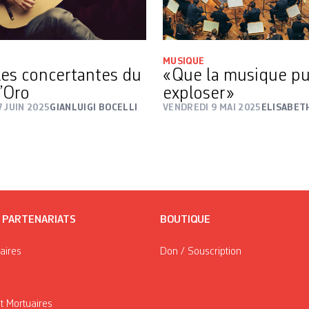
MUSIQUE
les concertantes du
« Que la musique pu
’Oro
exploser »
 JUIN 2025
GIANLUIGI BOCELLI
VENDREDI 9 MAI 2025
ELISABET
/ PARTENARIATS
BOUTIQUE
taires
Don / Souscription
t Mortuaires