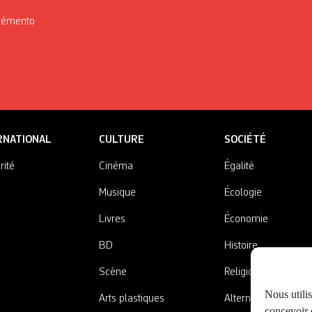
Mémento
RNATIONAL
CULTURE
SOCIÉTÉ
rité
Cinéma
Égalité
Musique
Écologie
Livres
Économie
BD
Histoire
Scène
Religions
Nous utili
Arts plastiques
Alternatives
concevoir d