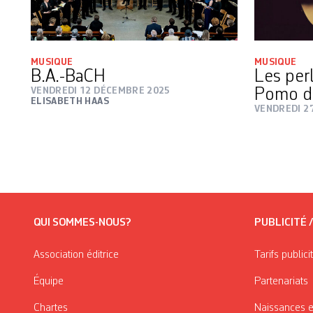
MUSIQUE
MUSIQUE
B.A.-BaCH
Les per
VENDREDI 12 DÉCEMBRE 2025
Pomo d
ELISABETH HAAS
VENDREDI 27
QUI SOMMES-NOUS?
PUBLICITÉ 
Association éditrice
Tarifs publici
Équipe
Partenariats
Chartes
Naissances e