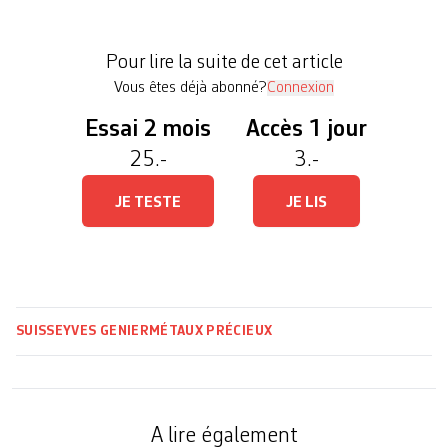
fabricants et commerçants de métaux précieux ­
(ASFCMP) à Neuchâtel. Jusqu’alors, le
Pour lire la suite de cet article
représentant de cette […]
Vous êtes déjà abonné?
Connexion
Essai 2 mois
Accès 1 jour
25.-
3.-
JE TESTE
JE LIS
SUISSE
YVES GENIER
MÉTAUX PRÉCIEUX
A lire également