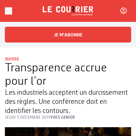
Skip to content
Le Courrier
L'essentiel, autrement
JE M'ABONNE
SUISSE
Transparence accrue
pour l’or
Les industriels acceptent un durcissement
des règles. Une conférence doit en
identifier les contours.
JEUDI 5 DÉCEMBRE 2019
YVES GENIER