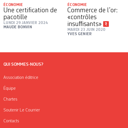
ÉCONOMIE
ÉCONOMIE
Une certification de
Commerce de l’or:
pacotille
«contrôles
LUNDI 29 JANVIER 2024
insuffisants»
MAUDE BONVIN
MARDI 23 JUIN 2020
YVES GENIER
QUI SOMMES-NOUS?
Association éditrice
Équipe
Chartes
Soutenir Le Courrier
Contacts