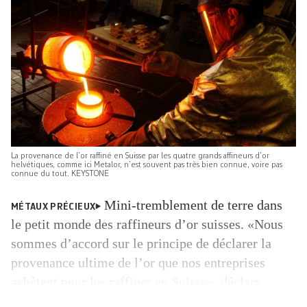
La provenance de l’or raffiné en Suisse par les quatre grands ­affineurs d’or
helvétiques, comme ici ­Metalor, n’est souvent pas très bien connue, voire pas
connue du tout. KEYSTONE
Mini-tremblement de terre dans
MÉTAUX PRÉCIEUX
le petit monde des raffineurs d’or suisses. «Nous
sommes d’accord sur le principe de déclarer la
provenance ultime de l’or que nos entreprises
achètent pour les raffiner en Suisse», déclare
Cédric Léger, président de l’Association suisse des