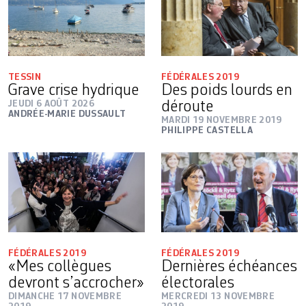
TESSIN
FÉDÉRALES 2019
Grave crise hydrique
Des poids lourds en
JEUDI 6 AOÛT 2026
déroute
ANDRÉE-MARIE DUSSAULT
MARDI 19 NOVEMBRE 2019
PHILIPPE CASTELLA
FÉDÉRALES 2019
FÉDÉRALES 2019
«Mes collègues
Dernières échéances
devront s’accrocher»
électorales
DIMANCHE 17 NOVEMBRE
MERCREDI 13 NOVEMBRE