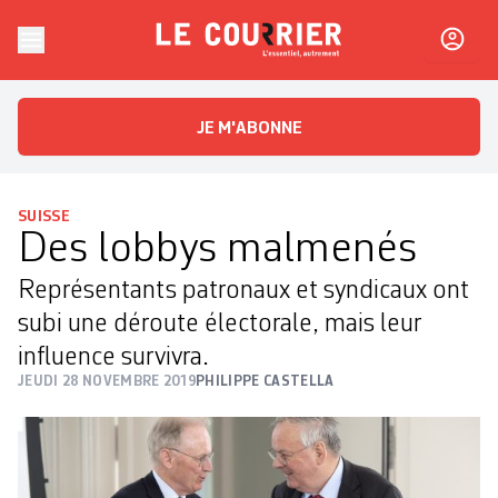
Skip to content
Le Courrier
L'essentiel, autrement
JE M'ABONNE
SUISSE
Des lobbys malmenés
Représentants patronaux et syndicaux ont
subi une déroute électorale, mais leur
influence survivra.
JEUDI 28 NOVEMBRE 2019
PHILIPPE CASTELLA