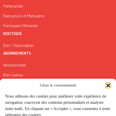
Partenariats
Naissances et Mortuaires
Formulaire Mémento
BOUTIQUE
Don / Souscription
ABONNEMENTS
Abonnements
Bon cadeau
Conditions générales de vente
Gérer le consentement
Réductions de la Carte Côté Courrier
Nous utilisons des cookies pour améliorer votre expérience de
navigation, concevoir des contenus personnalisés et analyser
Application
notre trafic. En cliquant sur « Accepter », vous consentez à notre
utilisation des cookies.