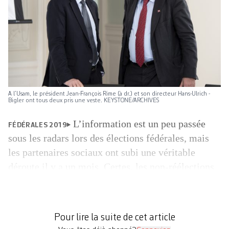
A l’Usam, le président Jean-François Rime (à dr.) et son directeur Hans-Ulrich ­
Bigler ont tous deux pris une veste. KEYSTONE/ARCHIVES
L’information est un peu passée
FÉDÉRALES 2019
sous les radars lors des élections fédérales, mais
les partenaires sociaux ont subi une véritable
déroute il y a un mois. Certes, les non-réélections
du président de l’Union suisse des arts et métiers
(Usam) Jean-François Rime (udc, FR) et de son
directeur Hans-Ulrich Bigler (plr, ZH) ont fait
Pour lire la suite de cet article
beaucoup de […]