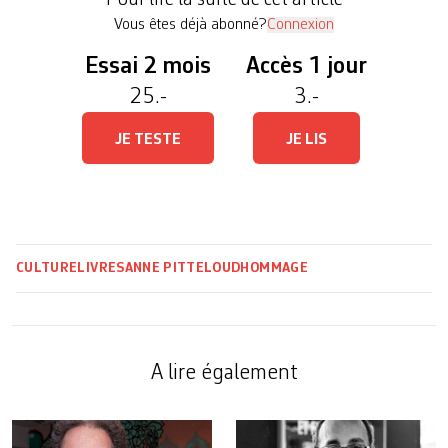
de lettres à Genève […]
Vous êtes déjà abonné?
Connexion
Essai 2 mois
Accès 1 jour
25.-
3.-
JE TESTE
JE LIS
CULTURE
LIVRES
ANNE PITTELOUD
HOMMAGE
A lire également