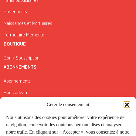
Tarifs publicitaires
Partenariats
Naissances et Mortuaires
Formulaire Mémento
BOUTIQUE
Don / Souscription
ABONNEMENTS
Abonnements
Bon cadeau
Gérer le consentement
Conditions générales de vente
Réductions de la Carte Côté Courrier
Nous utilisons des cookies pour améliorer votre expérience de
navigation, concevoir des contenus personnalisés et analyser
Application
notre trafic. En cliquant sur « Accepter », vous consentez à notre