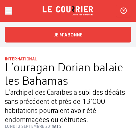
Skip to content
Le Courrier
L'essentiel, autrement
JE M'ABONNE
INTERNATIONAL
L’ouragan Dorian balaie
les Bahamas
L’archipel des Caraïbes a subi des dégâts
sans précédent et près de 13’000
habitations pourraient avoir été
endommagées ou détruites.
LUNDI 2 SEPTEMBRE 2019
ATS