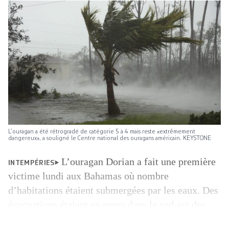
L’ouragan a été rétrogradé de catégorie 5 à 4 mais reste «extrêmement
dangereux», a souligné le Centre national des ouragans américain. KEYSTONE
L’ouragan Dorian a fait une première
INTEMPÉRIES
victime lundi aux Bahamas où nombre
d’habitations étaient submergées par les eaux. Des
évacuations étaient en cours dans le sud-est des
Etats-Unis, Floride en tête. L’ouragan a été