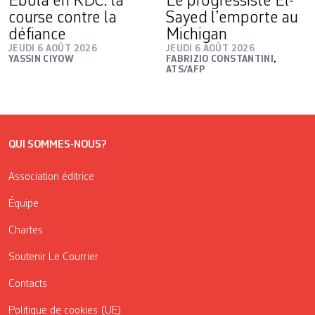
Ebola en RDC: la
Le progressiste El-
course contre la
Sayed l’emporte au
défiance
Michigan
JEUDI 6 AOÛT 2026
JEUDI 6 AOÛT 2026
YASSIN CIYOW
FABRIZIO CONSTANTINI
,
ATS/AFP
QUI SOMMES-NOUS?
Association éditrice
Équipe
Chartes
Soutenir Le Courrier
Contacts
Politique de cookies (UE)