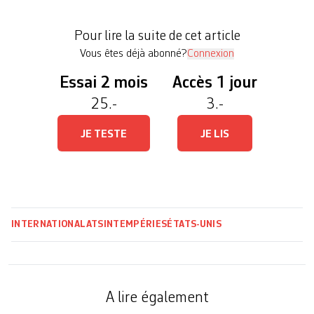
rétrogadé de catégorie 5 à 4 mais reste
«extrêmement dangereux», a souligné le Centre
Pour lire la suite de cet article
national des ouragans américain (NHC). Il se […]
Vous êtes déjà abonné?
Connexion
Essai 2 mois
Accès 1 jour
25.-
3.-
JE TESTE
JE LIS
INTERNATIONAL
ATS
INTEMPÉRIES
ÉTATS-UNIS
A lire également