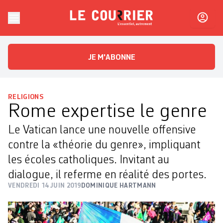
Skip to content
Le Courrier
L'essentiel, autrement
JE M'ABONNE
RELIGIONS
Rome expertise le genre
Le Vatican lance une nouvelle offensive
contre la «théorie du genre», impliquant
les écoles catholiques. Invitant au
dialogue, il referme en réalité des portes.
VENDREDI 14 JUIN 2019
DOMINIQUE HARTMANN