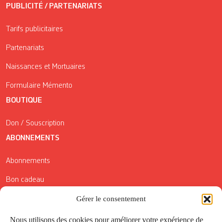
PUBLICITÉ / PARTENARIATS
Tarifs publicitaires
Partenariats
Naissances et Mortuaires
Formulaire Mémento
BOUTIQUE
Don / Souscription
ABONNEMENTS
Abonnements
Bon cadeau
Conditions générales de vente
Gérer le consentement
Réductions de la Carte Côté Courrier
Nous utilisons des cookies pour améliorer votre expérience de