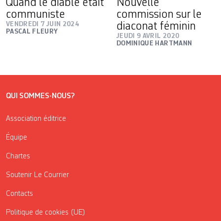
Quand le diable était
Nouvelle
communiste
commission sur le
VENDREDI 7 JUIN 2024
diaconat féminin
PASCAL FLEURY
JEUDI 9 AVRIL 2020
DOMINIQUE HARTMANN
QUI SOMMES-NOUS?
Association éditrice
Équipe
Chartes
Soutenir Le Courrier
Contacts
Politique de cookies (UE)