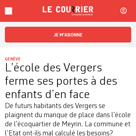
Skip to content
Le Courrier
L'essentiel, autrement
JE M'ABONNE
GENÈVE
L’école des Vergers
ferme ses portes à des
enfants d’en face
De futurs habitants des Vergers se
plaignent du manque de place dans l’école
de l’écoquartier de Meyrin. La commune et
l’Etat ont-ils mal calculé les besoins?