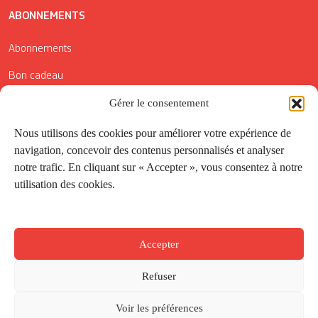
ABONNEMENTS
Abonnements
Bon cadeau
Conditions générales de vente
Gérer le consentement
Réductions de la Carte Côté Courrier
Nous utilisons des cookies pour améliorer votre expérience de
navigation, concevoir des contenus personnalisés et analyser
Application
notre trafic. En cliquant sur « Accepter », vous consentez à notre
utilisation des cookies.
Suivez-nous
Accepter
Refuser
Voir les préférences