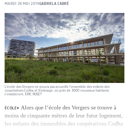
MARDI 28 MAI 2019
GABRIELA CABRÉ
L’école des Vergers ne pourra pas accueillir l’ensemble des enfants des
coopératives Codha et Voisinage, où près de 3000 nouveaux habitants
s’installeront. ERIC ROSET
Alors que l’école des Vergers se trouve à
ÉCOLE
moins de cinquante mètres de leur futur logement,
les enfants des immeubles des coopératives Codha