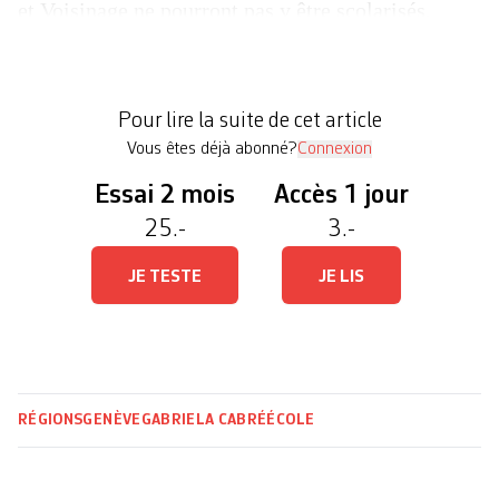
et Voisinage ne pourront pas y être scolarisés,
faute de place. Les élèves pourraient faire leur
rentrée à Champs-Fréchet, se situant à plus de
vingt minutes de marche, dénoncent les parents.
Pour lire la suite de cet article
Une […]
Vous êtes déjà abonné?
Connexion
Essai 2 mois
Accès 1 jour
25.-
3.-
JE TESTE
JE LIS
RÉGIONS
GENÈVE
GABRIELA CABRÉ
ÉCOLE