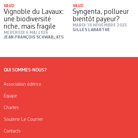
VAUD
VAUD
Vignoble du Lavaux:
Syngenta, pollueur
une biodiversité
bientôt payeur?
riche, mais fragile
MARDI 18 NOVEMBRE 2025
GILLES LABARTHE
MERCREDI 6 MAI 2026
JEAN-FRANÇOIS SCHWAB
,
ATS
QUI SOMMES-NOUS?
Association éditrice
Équipe
Chartes
Soutenir Le Courrier
Contacts