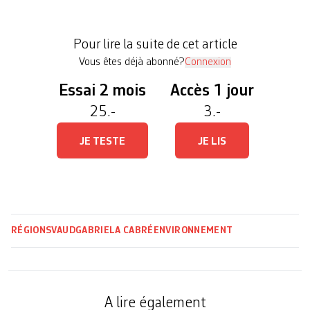
seul, rouler en 4×4 au centre-ville est un non-sens
en termes écologique et d’occupation de l’espace
Pour lire la suite de cet article
public. Il espère récolter […]
Vous êtes déjà abonné?
Connexion
Essai 2 mois
Accès 1 jour
25.-
3.-
JE TESTE
JE LIS
RÉGIONS
VAUD
GABRIELA CABRÉ
ENVIRONNEMENT
A lire également