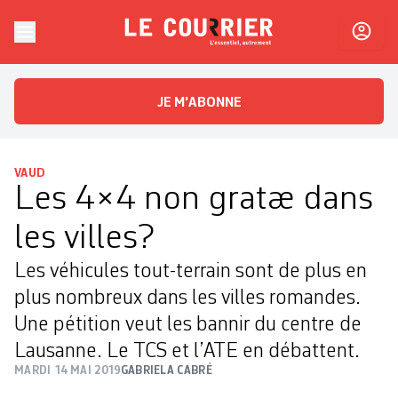
Skip to content
Le Courrier
L'essentiel, autrement
JE M'ABONNE
VAUD
Les 4×4 non gratæ dans
les villes?
Les véhicules tout-terrain sont de plus en
plus nombreux dans les villes romandes.
Une pétition veut les bannir du centre de
Lausanne. Le TCS et l’ATE en débattent.
MARDI 14 MAI 2019
GABRIELA CABRÉ