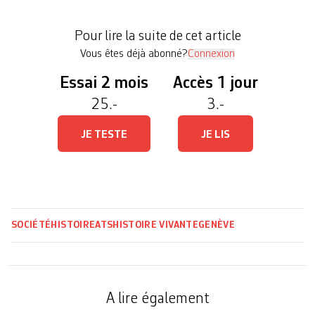
Cette installation développée par la Fondation
Artanim en collaboration avec le Musée d’art et
Pour lire la suite de cet article
d’histoire de Genève a pu […]
Vous êtes déjà abonné?
Connexion
Essai 2 mois
Accès 1 jour
25.-
3.-
JE TESTE
JE LIS
SOCIÉTÉ
HISTOIRE
ATS
HISTOIRE VIVANTE
GENÈVE
A lire également