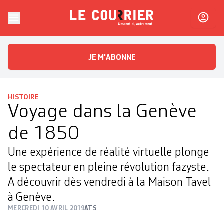
Skip to content
Le Courrier
L'essentiel, autrement
JE M'ABONNE
HISTOIRE
Voyage dans la Genève
de 1850
Une expérience de réalité virtuelle plonge
le spectateur en pleine révolution fazyste.
A découvrir dès vendredi à la Maison Tavel
à Genève.
MERCREDI 10 AVRIL 2019
ATS