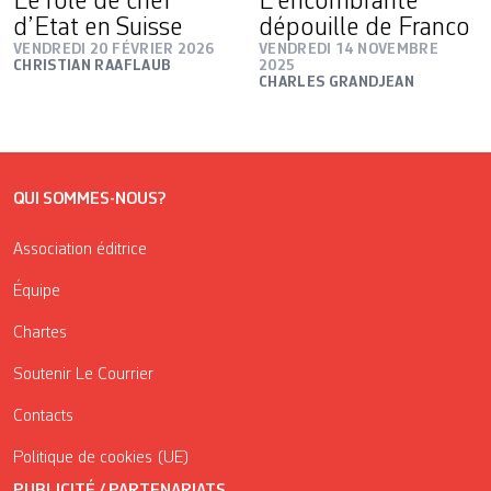
Le rôle de chef
L’encombrante
d’Etat en Suisse
dépouille de Franco
VENDREDI 20 FÉVRIER 2026
VENDREDI 14 NOVEMBRE
CHRISTIAN RAAFLAUB
2025
CHARLES GRANDJEAN
QUI SOMMES-NOUS?
Association éditrice
Équipe
Chartes
Soutenir Le Courrier
Contacts
Politique de cookies (UE)
PUBLICITÉ / PARTENARIATS