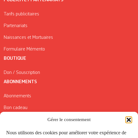
Tarifs publicitaires
Partenariats
Naissances et Mortuaires
Formulaire Mémento
BOUTIQUE
Don / Souscription
ABONNEMENTS
Abonnements
Bon cadeau
Conditions générales de vente
Gérer le consentement
Réductions de la Carte Côté Courrier
Nous utilisons des cookies pour améliorer votre expérience de