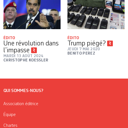
ÉDITO
ÉDITO
Une révolution dans
Trump piégé?
l’impasse
JEUDI 7 MAI 2020
BENITO PEREZ
MARDI 13 AOÛT 2024
CHRISTOPHE KOESSLER
QUI SOMMES-NOUS?
Association éditrice
Équipe
Chartes