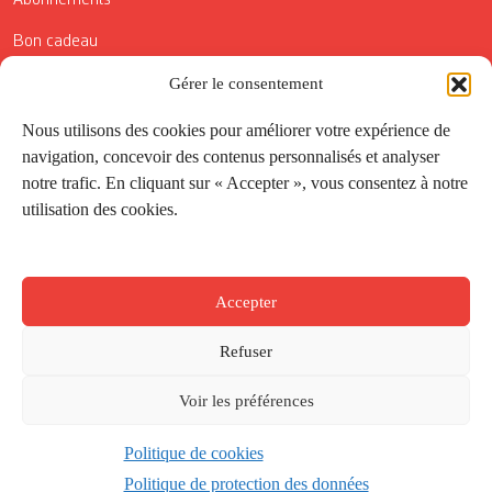
Abonnements
Bon cadeau
Gérer le consentement
Conditions générales de vente
Réductions de la Carte Côté Courrier
Nous utilisons des cookies pour améliorer votre expérience de
navigation, concevoir des contenus personnalisés et analyser
Application
notre trafic. En cliquant sur « Accepter », vous consentez à notre
utilisation des cookies.
Suivez-nous
Accepter
Refuser
Voir les préférences
Politique de cookies
Créé par
Onepixel
&
Wonderweb
&
EPIC
Politique de protection des données