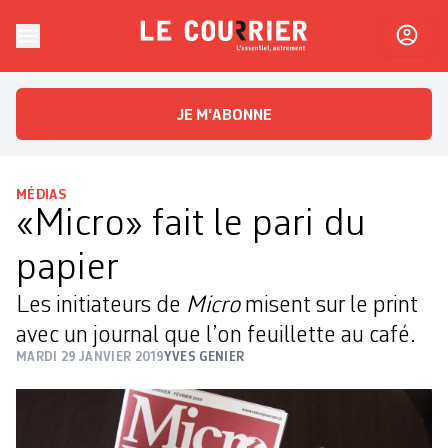
Skip to content
Le Courrier
L'essentiel, autrement
JE M'ABONNE
MÉDIAS
«Micro» fait le pari du
papier
Les initiateurs de
Micro
misent sur le print
avec un journal que l’on feuillette au café.
MARDI 29 JANVIER 2019
YVES GENIER