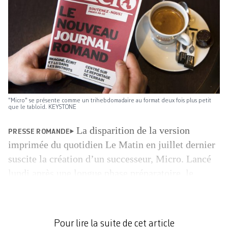
"Micro" se présente comme un trihebdomadaire au format deux fois plus petit
que le tabloïd. KEYSTONE
La disparition de la version
PRESSE ROMANDE
imprimée du quotidien Le Matin en juillet dernier
suscite la création d’un successeur, Micro. Lancé
lundi après une longue phase préparatoire, le
dernier-né de la presse romande prend le pari du
papier et s’inscrit ainsi à contre-courant de tous les
sites d’information apparus ces dernières années
Pour lire la suite de cet article