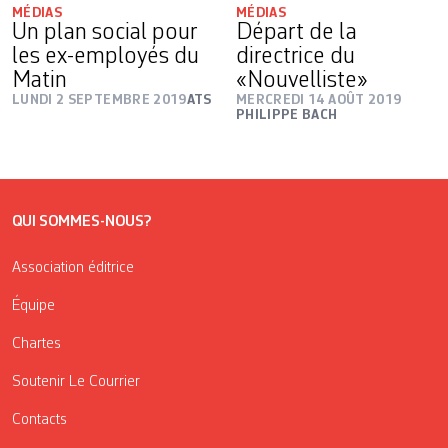
MÉDIAS
MÉDIAS
Un plan social pour
Départ de la
les ex-employés du
directrice du
Matin
«Nouvelliste»
LUNDI 2 SEPTEMBRE 2019
ATS
MERCREDI 14 AOÛT 2019
PHILIPPE BACH
QUI SOMMES-NOUS?
Association éditrice
Équipe
Chartes
Soutenir Le Courrier
Contacts