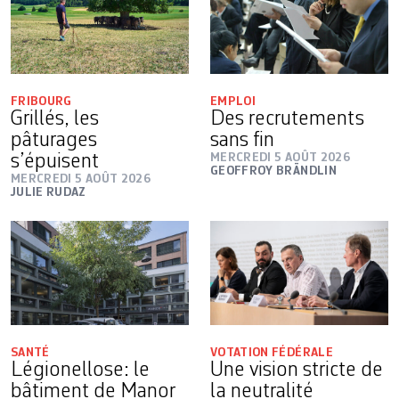
FRIBOURG
EMPLOI
Grillés, les
Des recrutements
pâturages
sans fin
s’épuisent
MERCREDI 5 AOÛT 2026
GEOFFROY BRÄNDLIN
MERCREDI 5 AOÛT 2026
JULIE RUDAZ
SANTÉ
VOTATION FÉDÉRALE
Légionellose: le
Une vision stricte de
bâtiment de Manor
la neutralité