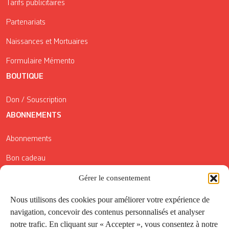
Tarifs publicitaires
Partenariats
Naissances et Mortuaires
Formulaire Mémento
BOUTIQUE
Don / Souscription
ABONNEMENTS
Abonnements
Bon cadeau
Conditions générales de vente
Gérer le consentement
Réductions de la Carte Côté Courrier
Nous utilisons des cookies pour améliorer votre expérience de
navigation, concevoir des contenus personnalisés et analyser
Application
notre trafic. En cliquant sur « Accepter », vous consentez à notre