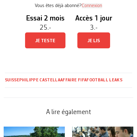
Ce grand communicateur […]
Vous êtes déjà abonné?
Connexion
Essai 2 mois
Accès 1 jour
25.-
3.-
JE TESTE
JE LIS
SUISSE
PHILIPPE CASTELLA
AFFAIRE FIFA
FOOTBALL LEAKS
A lire également