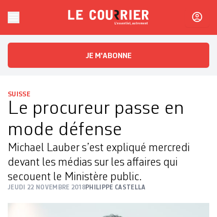
Skip to content
Le Courrier
L'essentiel, autrement
JE M'ABONNE
SUISSE
Le procureur passe en
mode défense
Michael Lauber s’est expliqué mercredi
devant les médias sur les affaires qui
secouent le Ministère public.
JEUDI 22 NOVEMBRE 2018
PHILIPPE CASTELLA