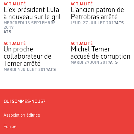
ACTUALITÉ
ACTUALITÉ
L’ex-président Lula
L’ancien patron de
à nouveau sur le gril
Petrobras arrêté
MERCREDI 13 SEPTEMBRE
JEUDI 27 JUILLET 2017
ATS
2017
ATS
ACTUALITÉ
ACTUALITÉ
Un proche
Michel Temer
collaborateur de
accusé de corruption
Temer arrêté
MARDI 27 JUIN 2017
ATS
MARDI 4 JUILLET 2017
ATS
QUI SOMMES-NOUS?
Association éditrice
Équipe