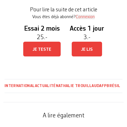
d’électeurs au Brésil et aussi de lourdes casseroles
Pour lire la suite de cet article
pour le favori […]
Vous êtes déjà abonné?
Connexion
Essai 2 mois
Accès 1 jour
25.-
3.-
JE TESTE
JE LIS
INTERNATIONAL
ACTUALITÉ
NATHALIE TROUILLAUD
AFP
BRÉSIL
A lire également