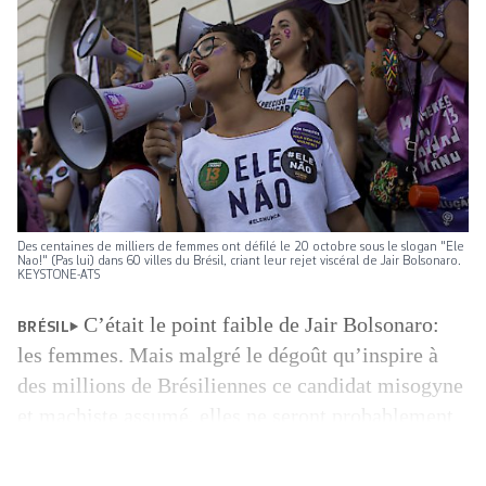
Des centaines de milliers de femmes ont défilé le 20 octobre sous le slogan "Ele
Nao!" (Pas lui) dans 60 villes du Brésil, criant leur rejet viscéral de Jair Bolsonaro.
KEYSTONE-ATS
C’était le point faible de Jair Bolsonaro:
BRÉSIL
les femmes. Mais malgré le dégoût qu’inspire à
des millions de Brésiliennes ce candidat misogyne
et machiste assumé, elles ne seront probablement
pas assez puissantes pour l’empêcher de devenir
président. Les femmes, c’est 52% des 147 millions