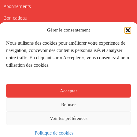
Abonnements
Bon cadeau
Gérer le consentement
Conditions générales de vente
Réductions de la Carte Côté Courrier
Nous utilisons des cookies pour améliorer votre expérience de
navigation, concevoir des contenus personnalisés et analyser
Application
notre trafic. En cliquant sur « Accepter », vous consentez à notre
utilisation des cookies.
Suivez-nous
Accepter
Refuser
Voir les préférences
Politique de cookies