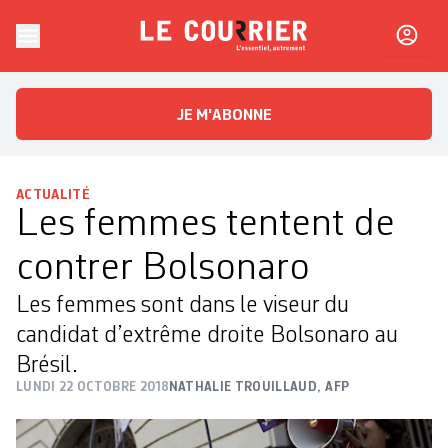
Skip to content
Le Courrier
L'essentiel, autrement
JE M'ABONNE
ACTUALITÉ
Les femmes tentent de
contrer Bolsonaro
Les femmes sont dans le viseur du
candidat d’extrême droite Bolsonaro au
Brésil.
LUNDI 22 OCTOBRE 2018
NATHALIE TROUILLAUD
,
AFP