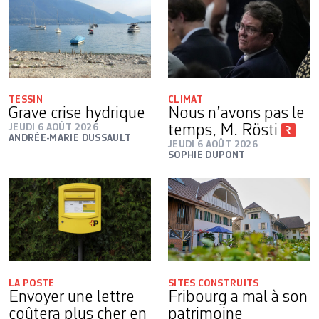
TESSIN
CLIMAT
Grave crise hydrique
Nous n’avons pas le
JEUDI 6 AOÛT 2026
temps, M. Rösti
ANDRÉE-MARIE DUSSAULT
JEUDI 6 AOÛT 2026
SOPHIE DUPONT
LA POSTE
SITES CONSTRUITS
Envoyer une lettre
Fribourg a mal à son
coûtera plus cher en
patrimoine