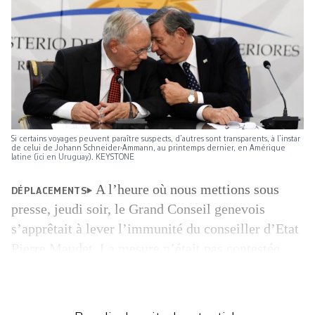
Si certains voyages peuvent paraître suspects, d’autres sont transparents, à l’instar
de celui de Johann Schneider-Ammann, au printemps dernier, en Amérique
latine (ici en Uruguay). KEYSTONE
A l’heure où nous mettions sous
DÉPLACEMENTS
presse, jeudi soir, le Grand Conseil genevois
s’apprêtait à lever l’immunité du conseiller d’Etat
Pierre Maudet. La mesure n’était pas contestée.
Même le principal intéressé y était favorable car il
estime que cela lui permettra de mieux se
défendre. Le Ministère public genevois va donc