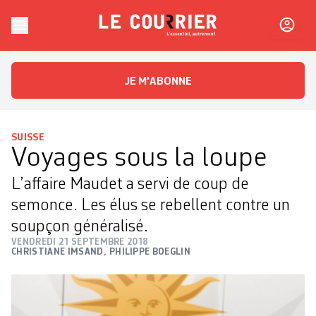
Skip to content
Le Courrier
L'essentiel, autrement
JE M'ABONNE
SUISSE
Voyages sous la loupe
L’affaire Maudet a servi de coup de
semonce. Les élus se rebellent contre un
soupçon généralisé.
VENDREDI 21 SEPTEMBRE 2018
CHRISTIANE IMSAND
,
PHILIPPE BOEGLIN