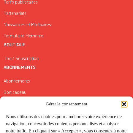
Tarifs publicitaires
Partenariats
Naissances et Mortuaires
Formulaire Mémento
BOUTIQUE
Don / Souscription
ABONNEMENTS
Abonnements
Bon cadeau
Conditions générales de vente
Gérer le consentement
Réductions de la Carte Côté Courrier
Nous utilisons des cookies pour améliorer votre expérience de
navigation, concevoir des contenus personnalisés et analyser
Application
notre trafic. En cliquant sur « Accepter », vous consentez à notre