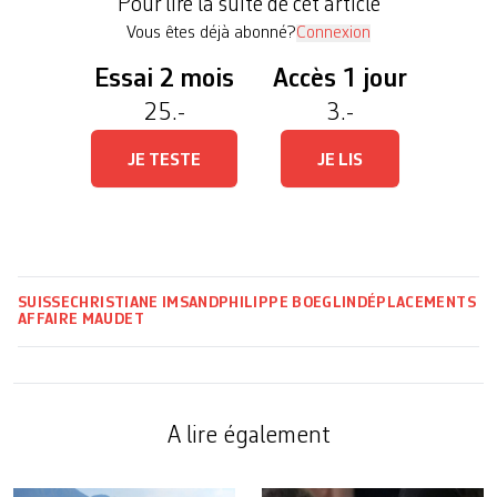
Pour lire la suite de cet article
poursuivre l’ex-homme fort du […]
Vous êtes déjà abonné?
Connexion
Essai 2 mois
Accès 1 jour
25.-
3.-
JE TESTE
JE LIS
SUISSE
CHRISTIANE IMSAND
PHILIPPE BOEGLIN
DÉPLACEMENTS
AFFAIRE MAUDET
A lire également