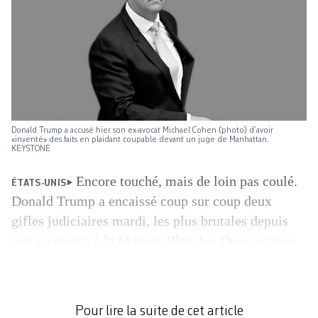
Donald Trump a accusé hier son ex-avocat Michael Cohen (photo) d’avoir
«inventé» des faits en plaidant coupable devant un juge de Manhattan.
KEYSTONE
Encore touché, mais de loin pas coulé.
ÉTATS-UNIS
Donald Trump a encaissé coup sur coup deux
gifles judiciaires mardi, les plus brutales depuis
son accession à la Maison-Blanche. Deux acteurs
centraux de sa campagne victorieuse de 2016 ont
chargé un peu plus le bateau déjà tanguant. Son ex-
directeur de campagne Paul Manafort a été jugé
Pour lire la suite de cet article