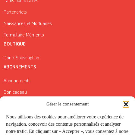
Tarifs publicitaires
Partenariats
Naissances et Mortuaires
Formulaire Mémento
BOUTIQUE
Don / Souscription
ABONNEMENTS
Abonnements
Bon cadeau
Conditions générales de vente
Gérer le consentement
Réductions de la Carte Côté Courrier
Nous utilisons des cookies pour améliorer votre expérience de
navigation, concevoir des contenus personnalisés et analyser
Application
notre trafic. En cliquant sur « Accepter », vous consentez à notre