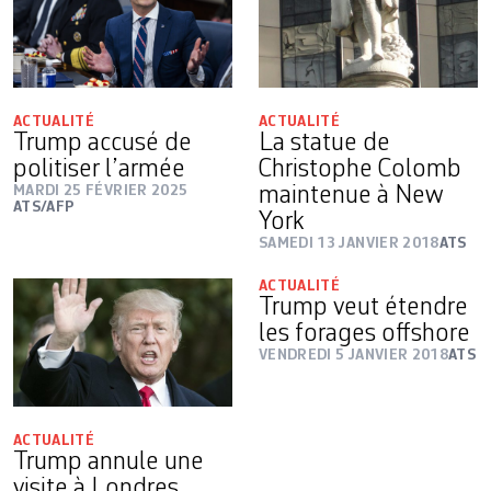
ACTUALITÉ
ACTUALITÉ
Trump accusé de
La statue de
politiser l’armée
Christophe Colomb
MARDI 25 FÉVRIER 2025
maintenue à New
ATS/AFP
York
SAMEDI 13 JANVIER 2018
ATS
ACTUALITÉ
Trump veut étendre
les forages offshore
VENDREDI 5 JANVIER 2018
ATS
ACTUALITÉ
Trump annule une
visite à Londres