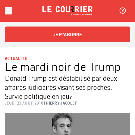
Skip to content
Le Courrier
L'essentiel, autrement
JE M'ABONNE
ACTUALITÉ
Le mardi noir de Trump
Donald Trump est déstabilisé par deux
affaires judiciaires visant ses proches.
Survie politique en jeu?
JEUDI 23 AOÛT 2018
THIERRY JACOLET