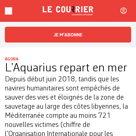
Skip to content
Le Courrier
L'essentiel, autrement
JE M'ABONNE
AGORA
L’Aquarius repart en mer
Depuis début juin 2018, tandis que les
navires humanitaires sont empêchés de
sauver des vies et éloignés de la zone de
sauvetage au large des côtes libyennes, la
Méditerranée compte au moins 721
nouvelles victimes (chiffre de
l’Organisation Internationale pour les