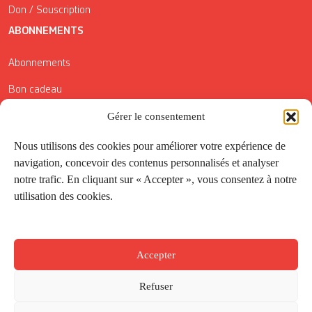
Don / Souscription
ABONNEMENTS
Abonnements
Bon cadeau
Conditions générales de vente
Gérer le consentement
Réductions de la Carte Côté Courrier
Nous utilisons des cookies pour améliorer votre expérience de
navigation, concevoir des contenus personnalisés et analyser
Application
notre trafic. En cliquant sur « Accepter », vous consentez à notre
utilisation des cookies.
Suivez-nous
Accepter
Refuser