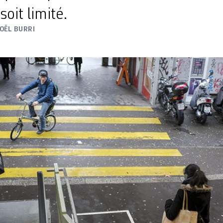
oit limité.
JOËL BURRI