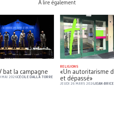
A lire également
RELIGIONS
V bat la campagne
«Un autoritarisme 
 MAI 2026
CÉCILE DALLA TORRE
et dépassé»
JEUDI 26 MARS 2026
JEAN-BRIC