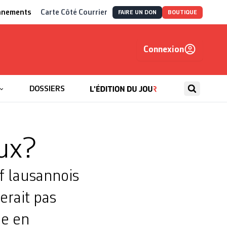
nnements
Carte Côté Courrier
FAIRE UN DON
BOUTIQUE
Connexion
, autrement
DOSSIERS
eux?
if lausannois
serait pas
me en