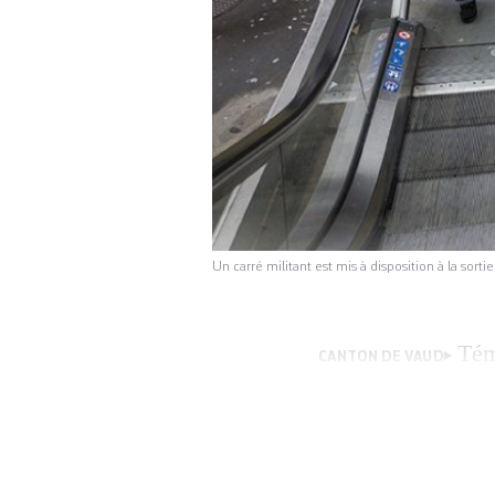
Un carré militant est mis à disposition à la so
Tém
CANTON DE VAUD
mobile, prêche co
la place de la Rip
Lausanne est-elle 
question que se p