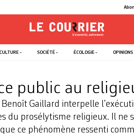
Abo
Le Courrier
L'essentiel
CULTURE
SOCIÉTÉ
ÉCOLOGIE
OPINIONS
ce public au religi
e Benoît Gaillard interpelle l’exécut
es du prosélytisme religieux. Il ne 
 que ce phénomène ressenti com