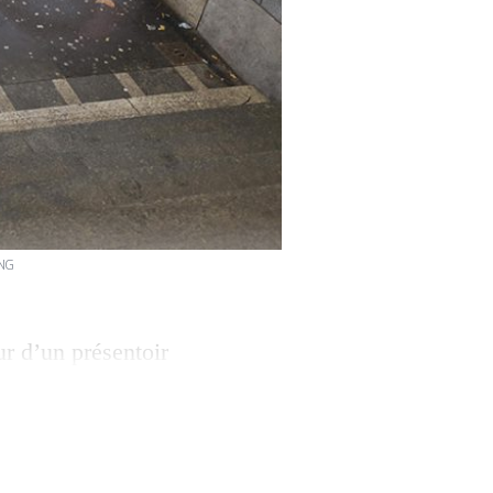
ANG
r d’un présentoir
e sonorisation sur
a ville de
élytisme? C’est la