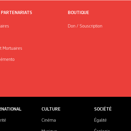
/ PARTENARIATS
BOUTIQUE
taires
Don / Souscription
t Mortuaires
Mémento
RNATIONAL
CULTURE
SOCIÉTÉ
rité
Cinéma
Égalité