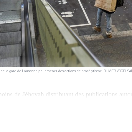
rtie de la gare de Lausanne pour mener des actions de prosélytisme. OLIVIER VOGELS
oins de Jéhovah distribuant des publications autou
ndamnant l’homosexualité relayé par un système d
onne ou distribution de fascicules scientologues. L
le théâtre d’une multiplication des actions de pros
ose le socialiste Benoît Gaillard. Pour en […]