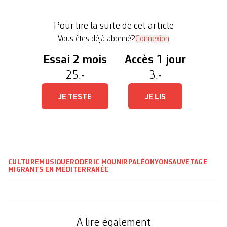
portugais, flamenco espagnol ou rebetiko grec se
dégustent sur la scène de l’Escale, pendant que
Pour lire la suite de cet article
[…]
Vous êtes déjà abonné?
Connexion
Essai 2 mois
Accès 1 jour
25.-
3.-
JE TESTE
JE LIS
CULTURE
MUSIQUE
RODERIC MOUNIR
PALÉO
NYON
SAUVETAGE
MIGRANTS EN MÉDITERRANÉE
A lire également