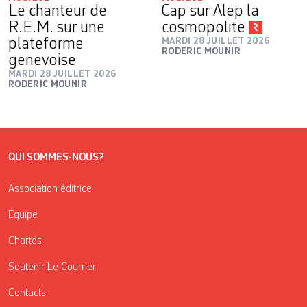
Le chanteur de
Cap sur Alep la
R.E.M. sur une
cosmopolite
plateforme
MARDI 28 JUILLET 2026
RODERIC MOUNIR
genevoise
MARDI 28 JUILLET 2026
RODERIC MOUNIR
QUI SOMMES-NOUS?
Association éditrice
Équipe
Chartes
Soutenir Le Courrier
Contacts