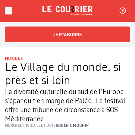
Skip to content
Le Courrier
L'essentiel, autrement
JE M'ABONNE
MUSIQUE
Le Village du monde, si
près et si loin
La diversité culturelle du sud de l’Europe
s’épanouit en marge de Paléo. Le festival
offre une tribune de circonstance à SOS
Méditerranée.
MERCREDI 18 JUILLET 2018
RODERIC MOUNIR