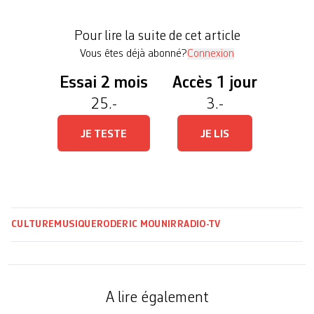
nécessairement francophone, mais produite en
Suisse. Ils fixent le quota à 40%, sur le modèle
Pour lire la suite de cet article
[…]
Vous êtes déjà abonné?
Connexion
Essai 2 mois
Accès 1 jour
25.-
3.-
JE TESTE
JE LIS
CULTURE
MUSIQUE
RODERIC MOUNIR
RADIO-TV
A lire également