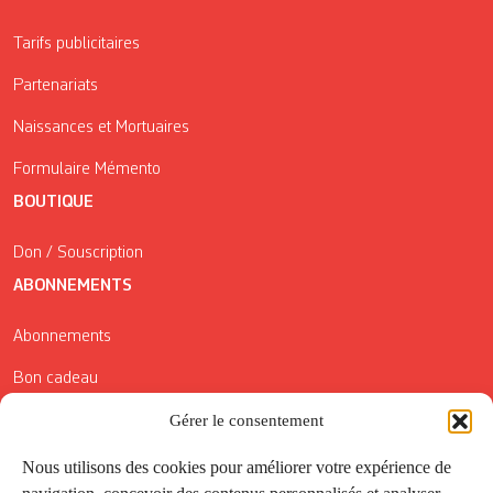
Tarifs publicitaires
Partenariats
Naissances et Mortuaires
Formulaire Mémento
BOUTIQUE
Don / Souscription
ABONNEMENTS
Abonnements
Bon cadeau
Conditions générales de vente
Gérer le consentement
Réductions de la Carte Côté Courrier
Nous utilisons des cookies pour améliorer votre expérience de