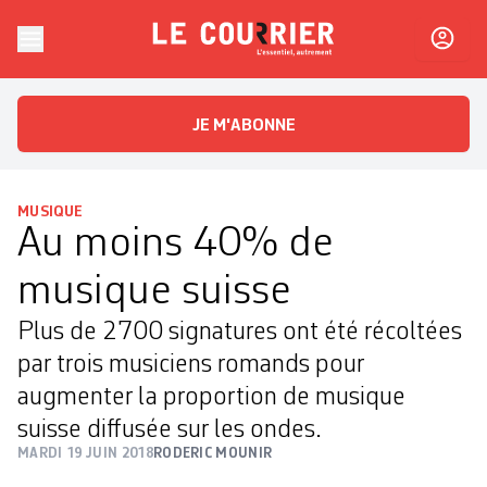
Skip to content
Le Courrier
L'essentiel, autrement
JE M'ABONNE
MUSIQUE
Au moins 40% de
musique suisse
Plus de 2700 signatures ont été récoltées
par trois musiciens romands pour
augmenter la proportion de musique
suisse diffusée sur les ondes.
MARDI 19 JUIN 2018
RODERIC MOUNIR