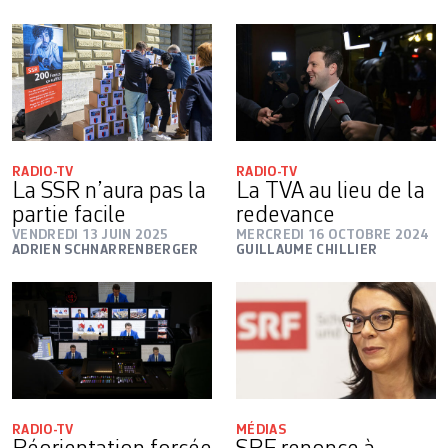
RADIO-TV
RADIO-TV
La SSR n’aura pas la
La TVA au lieu de la
partie facile
redevance
VENDREDI 13 JUIN 2025
MERCREDI 16 OCTOBRE 2024
ADRIEN SCHNARRENBERGER
GUILLAUME CHILLIER
RADIO-TV
MÉDIAS