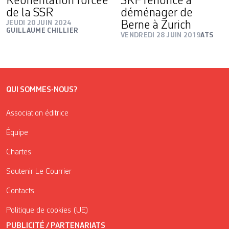
Réorientation forcée
SRF renonce à
de la SSR
déménager de
JEUDI 20 JUIN 2024
Berne à Zurich
GUILLAUME CHILLIER
VENDREDI 28 JUIN 2019
ATS
QUI SOMMES-NOUS?
Association éditrice
Équipe
Chartes
Soutenir Le Courrier
Contacts
Politique de cookies (UE)
PUBLICITÉ / PARTENARIATS