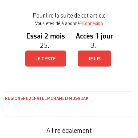
d’écrire tous les termes génériques et autres
fonctions de l’institution exclusivement au
Pour lire la suite de cet article
féminin. On ne trouve ainsi dans les statuts […]
Vous êtes déjà abonné?
Connexion
Essai 2 mois
Accès 1 jour
25.-
3.-
JE TESTE
JE LIS
RÉGIONS
NEUCHÂTEL
MOHAMED MUSADAK
A lire également