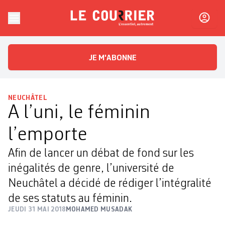
Skip to content
Le Courrier
L'essentiel, autrement
JE M'ABONNE
NEUCHÂTEL
A l’uni, le féminin
l’emporte
Afin de lancer un débat de fond sur les
inégalités de genre, l’université de
Neuchâtel a décidé de rédiger l’intégralité
de ses statuts au féminin.
JEUDI 31 MAI 2018
MOHAMED MUSADAK