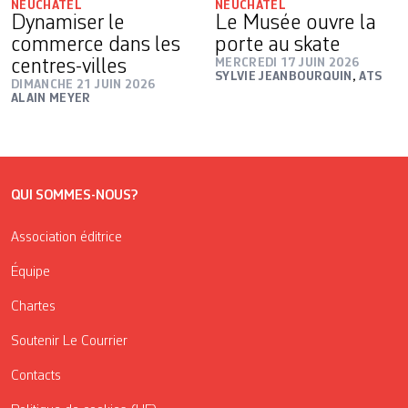
NEUCHÂTEL
NEUCHÂTEL
Dynamiser le
Le Musée ouvre la
commerce dans les
porte au skate
centres-villes
MERCREDI 17 JUIN 2026
SYLVIE JEANBOURQUIN
,
ATS
DIMANCHE 21 JUIN 2026
ALAIN MEYER
QUI SOMMES-NOUS?
Association éditrice
Équipe
Chartes
Soutenir Le Courrier
Contacts