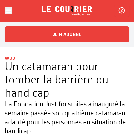
Skip to content
Le Courrier
L'essentiel, autrement
JE M'ABONNE
VAUD
Un catamaran pour
tomber la barrière du
handicap
La Fondation Just for smiles a inauguré la
semaine passée son quatrième catamaran
adapté pour les personnes en situation de
handicap.