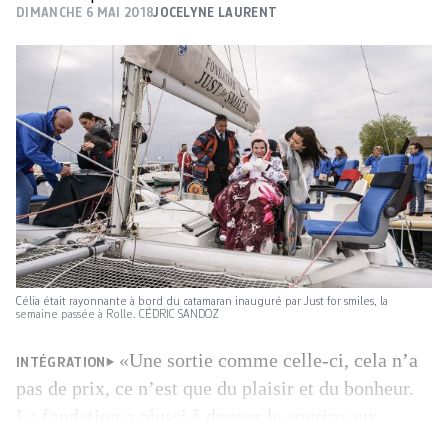
DIMANCHE 6 MAI 2018
JOCELYNE LAURENT
Célia était rayonnante à bord du catamaran inauguré par Just for smiles, la
semaine passée à Rolle. CÉDRIC SANDOZ
«Une sortie comme celle-ci, cela n’a
INTÉGRATION
pas de prix, ce n’est que du plaisir et du bonheur.
La fondation a réussi à donner le sourire aux
quatre jeunes polyhandicapés qui ont eu la chance