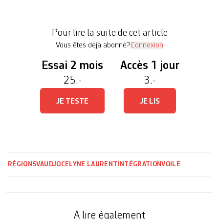
d’y participer mais également à nous les familles»,
s’enthousiasme Ayman Nassralah. Il est le papa de
Pour lire la suite de cet article
Célia, 18 ans, une jeune […]
Vous êtes déjà abonné?
Connexion
Essai 2 mois
Accès 1 jour
25.-
3.-
JE TESTE
JE LIS
RÉGIONS
VAUD
JOCELYNE LAURENT
INTÉGRATION
VOILE
A lire également