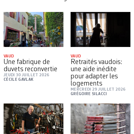
VAUD
VAUD
Une fabrique de
Retraités vaudois:
duvets reconvertie
une aide inédite
JEUDI 30 JUILLET 2026
pour adapter les
CÉCILE GAVLAK
logements
MERCREDI 29 JUILLET 2026
GRÉGOIRE SILACCI