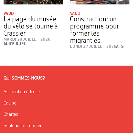
VAUD
VAUD
La page du musée
Construction: un
du vélo se tourne à
programme pour
Crassier
former les
MARDI 28 JUILLET 2026
migrant·es
ALICE RUEL
LUNDI 27 JUILLET 2026
ATS
QUI SOMMES-NOUS?
Association éditrice
Équipe
Chartes
Soutenir Le Courrier