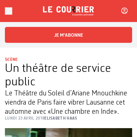
Skip to content
Le Courrier
L'essentiel, autrement
JE M'ABONNE
SCÈNE
Un théâtre de service
public
Le Théâtre du Soleil d’Ariane Mnouchkine
viendra de Paris faire vibrer Lausanne cet
automne avec «Une chambre en Inde».
LUNDI 23 AVRIL 2018
ELISABETH HAAS