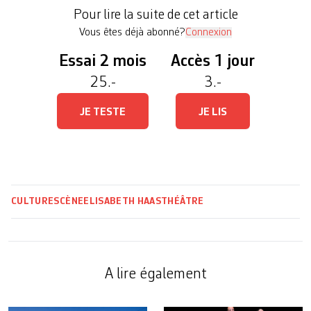
l’ouvrage sur le métier. Ariane Mnouchkine vit
Pour lire la suite de cet article
[…]
Vous êtes déjà abonné?
Connexion
Essai 2 mois
Accès 1 jour
25.-
3.-
JE TESTE
JE LIS
CULTURE
SCÈNE
ELISABETH HAAS
THÉÂTRE
A lire également