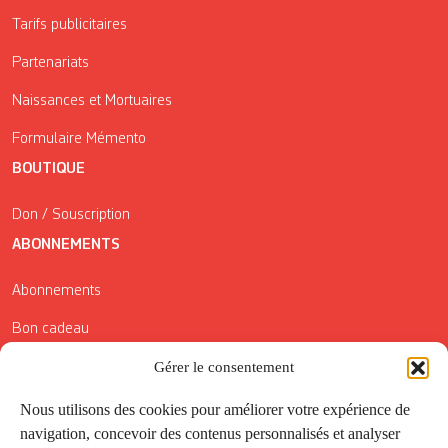
Tarifs publicitaires
Partenariats
Naissances et Mortuaires
Formulaire Mémento
BOUTIQUE
Don / Souscription
ABONNEMENTS
Abonnements
Bon cadeau
Conditions générales de vente
Gérer le consentement
Réductions de la Carte Côté Courrier
Nous utilisons des cookies pour améliorer votre expérience de
navigation, concevoir des contenus personnalisés et analyser
Application