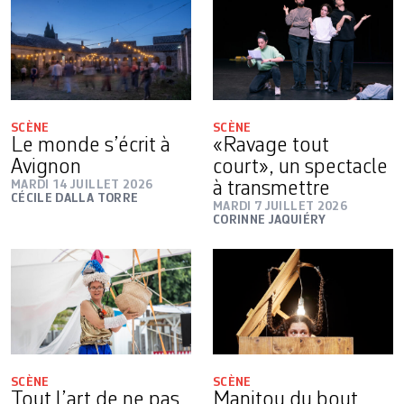
SCÈNE
SCÈNE
Le monde s’écrit à
«Ravage tout
Avignon
court», un spectacle
MARDI 14 JUILLET 2026
à transmettre
CÉCILE DALLA TORRE
MARDI 7 JUILLET 2026
CORINNE JAQUIÉRY
SCÈNE
SCÈNE
Tout l’art de ne pas
Manitou du bout