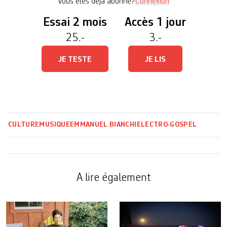
Vous êtes déjà abonné?
Connexion
Essai 2 mois
Accès 1 jour
25.-
3.-
JE TESTE
JE LIS
CULTURE
MUSIQUE
EMMANUEL BIANCHI
ELECTRO-GOSPEL
A lire également