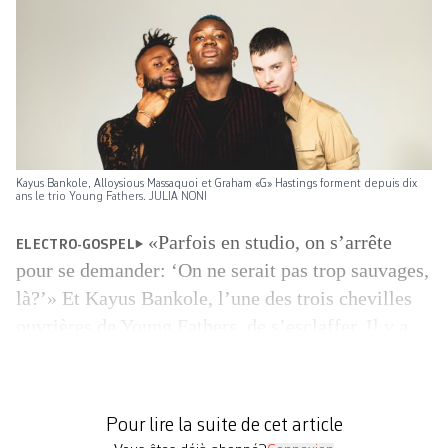
Kayus Bankole, Alloysious Massaquoi et Graham «G» Hastings forment depuis dix
ans le trio Young Fathers. JULIA NONI
«Parfois en studio, on s’arrête
ELECTRO-GOSPEL
pour se demander: ‘On ne serait pas trop sauvages,
là?’» Et Kayus Bankole, l’une des trois chevilles
ouvrières de Young Fathers, de s’esclaffer. Il y a
quatre ans, son trio était encore un vaisseau
underground offrant à goûter dans des climats
d’outre-tombe un carambolage des courants
Pour lire la suite de cet article
urbains contem­porains: rap, soul, […]