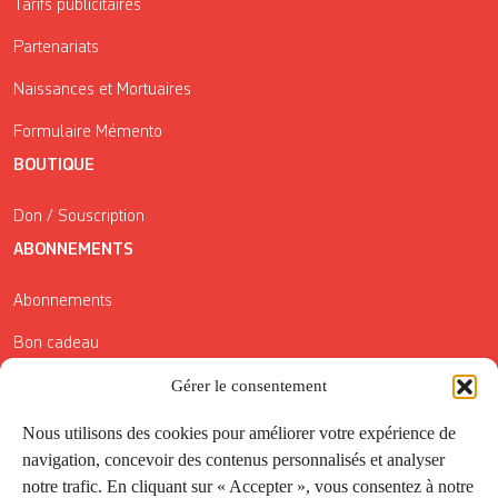
Tarifs publicitaires
Partenariats
Naissances et Mortuaires
Formulaire Mémento
BOUTIQUE
Don / Souscription
ABONNEMENTS
Abonnements
Bon cadeau
Conditions générales de vente
Gérer le consentement
Réductions de la Carte Côté Courrier
Nous utilisons des cookies pour améliorer votre expérience de
navigation, concevoir des contenus personnalisés et analyser
Application
notre trafic. En cliquant sur « Accepter », vous consentez à notre