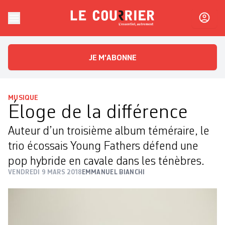
Skip to content
Le Courrier
L'essentiel, autrement
JE M'ABONNE
MUSIQUE
Éloge de la différence
Auteur d’un troisième album téméraire, le
trio écossais Young Fathers défend une
pop hybride en cavale dans les ténèbres.
VENDREDI 9 MARS 2018
EMMANUEL BIANCHI