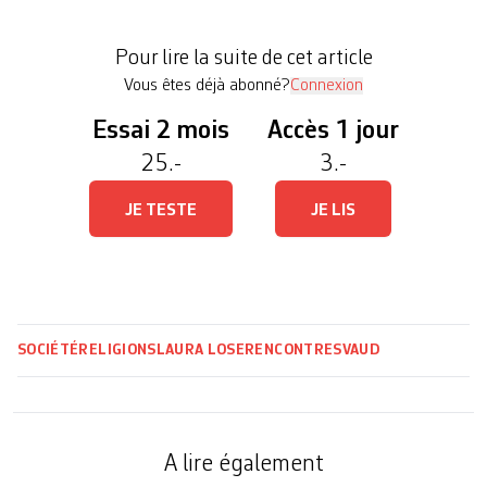
à peine atteint les 30 ans. Elle est loin l’image du
ministre grisonnant et parfois moralisateur. Eux
Pour lire la suite de cet article
ont envie d’ouverture, de […]
Vous êtes déjà abonné?
Connexion
Essai 2 mois
Accès 1 jour
25.-
3.-
JE TESTE
JE LIS
SOCIÉTÉ
RELIGIONS
LAURA LOSE
RENCONTRES
VAUD
A lire également