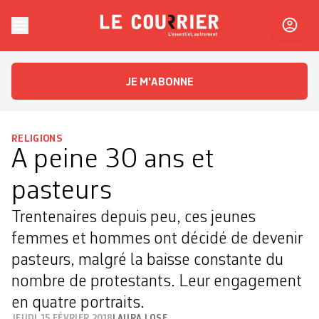
Skip to content
Le Courrier
L'essentiel, autrement
JE M'ABONNE
RELIGIONS
A peine 30 ans et
pasteurs
Trentenaires depuis peu, ces jeunes
femmes et hommes ont décidé de devenir
pasteurs, malgré la baisse constante du
nombre de protestants. Leur engagement
en quatre portraits.
JEUDI 15 FÉVRIER 2018
LAURA LOSE