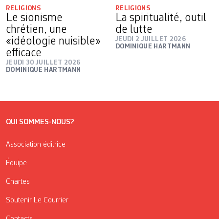
RELIGIONS
RELIGIONS
Le sionisme
La spiritualité, outil
chrétien, une
de lutte
«idéologie nuisible»
JEUDI 2 JUILLET 2026
DOMINIQUE HARTMANN
efficace
JEUDI 30 JUILLET 2026
DOMINIQUE HARTMANN
QUI SOMMES-NOUS?
Association éditrice
Équipe
Chartes
Soutenir Le Courrier
Contacts