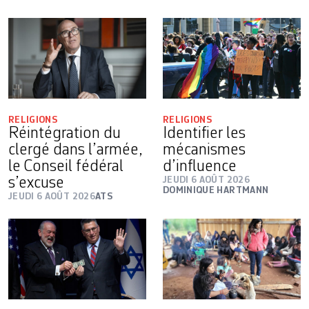
RELIGIONS
RELIGIONS
Réintégration du
Identifier les
clergé dans l’armée,
mécanismes
le Conseil fédéral
d’influence
s’excuse
JEUDI 6 AOÛT 2026
DOMINIQUE HARTMANN
JEUDI 6 AOÛT 2026
ATS