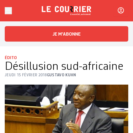
Skip to content
Le Courrier
L'essentiel, autrement
JE M'ABONNE
ÉDITO
Désillusion sud-africaine
JEUDI 15 FÉVRIER 2018
GUSTAVO KUHN