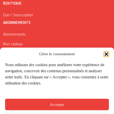
BOUTIQUE
Don / Souscription
ABONNEMENTS
Abonnements
Bon cadeau
Conditions générales de vente
Gérer le consentement
Réductions de la Carte Côté Courrier
Nous utilisons des cookies pour améliorer votre expérience de
navigation, concevoir des contenus personnalisés et analyser
Application
notre trafic. En cliquant sur « Accepter », vous consentez à notre
utilisation des cookies.
Suivez-nous
Accepter