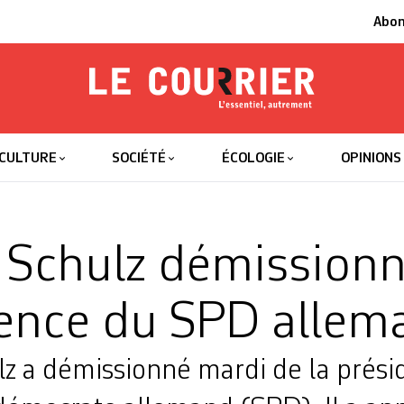
Abo
Le Courrier
L'essentiel
CULTURE
SOCIÉTÉ
ÉCOLOGIE
OPINIONS
 Schulz démissionn
ence du SPD allem
lz a démissionné mardi de la prés