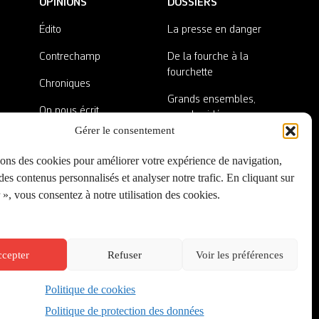
OPINIONS
DOSSIERS
Édito
La presse en danger
Contrechamp
De la fourche à la
fourchette
Chroniques
Grands ensembles,
On nous écrit
grandes idées
Gérer le consentement
Nos invité·es
Lieux abandonnés
sons des cookies pour améliorer votre expérience de navigation,
A côté de la plaque
es contenus personnalisés et analyser notre trafic. En cliquant sur
», vous consentez à notre utilisation des cookies.
cepter
Refuser
Voir les préférences
Politique de cookies
Créé par
Onepixel
&
Wonderweb
&
EPIC
Politique de protection des données