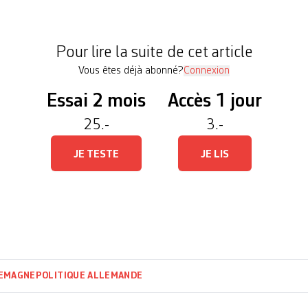
 la semaine dernière son intention de renoncer à ce
…]
Pour lire la suite de cet article
Vous êtes déjà abonné?
Connexion
Essai 2 mois
Accès 1 jour
25.-
3.-
JE TESTE
JE LIS
EMAGNE
POLITIQUE ALLEMANDE