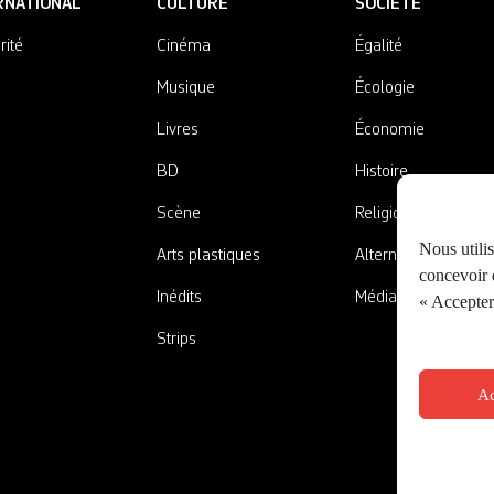
RNATIONAL
CULTURE
SOCIÉTÉ
rité
Cinéma
Égalité
Musique
Écologie
Livres
Économie
BD
Histoire
Scène
Religions
Nous utili
Arts plastiques
Alternatives
concevoir d
Inédits
Médias
« Accepter 
Strips
Ac