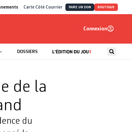
nnements
Carte Côté Courrier
FAIRE UN DON
BOUTIQUE
Connexion
, autrement
DOSSIERS
e de la
and
idence du