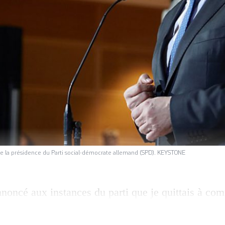
de la présidence du Parti social-démocrate allemand (SPD). KEYSTONE
nnoncé aux instances du parti que je quittais à com
déclaré l’intéressé à la presse à Berlin. «Le SPD 
es de personnes et de programme», a-t-il ajouté. 