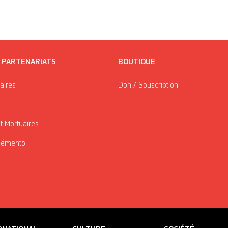
/ PARTENARIATS
BOUTIQUE
taires
Don / Souscription
t Mortuaires
Mémento