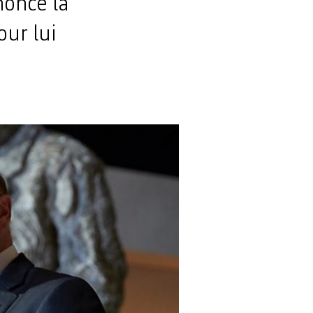
noncé la
our lui