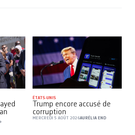
ÉTATS-UNIS
Sayed
Trump encore accusé de
gan
corruption
MERCREDI 5 AOÛT 2026
AURÉLIA END
P