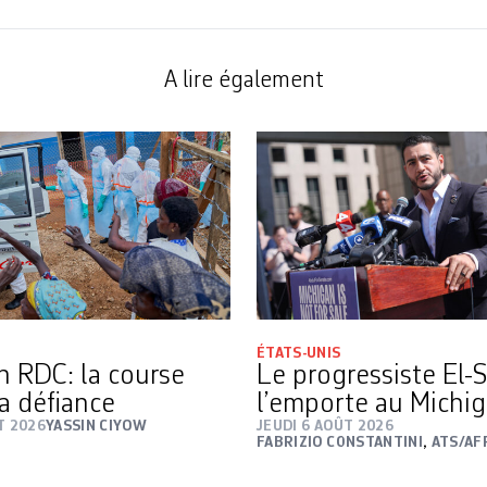
A lire également
ÉTATS-UNIS
n RDC: la course
Le progressiste El-
la défiance
l’emporte au Michi
T 2026
YASSIN CIYOW
JEUDI 6 AOÛT 2026
FABRIZIO CONSTANTINI
,
ATS/AF