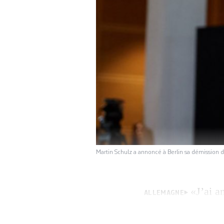
Martin Schulz a annoncé à Berlin sa démission 
«J’ai a
ALLEMAGNE
mes fonctions», a 
renouveau en term