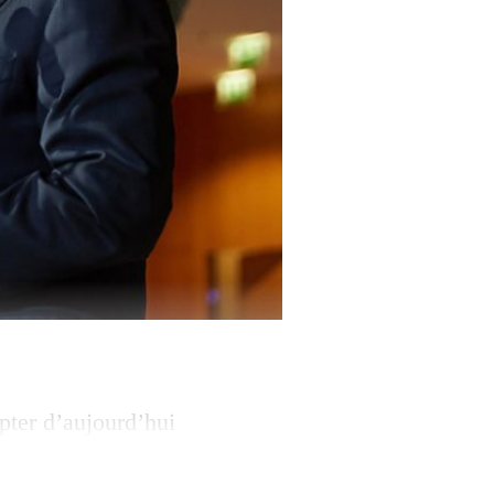
pter d’aujourd’hui
a besoin d’un
Martin Schulz