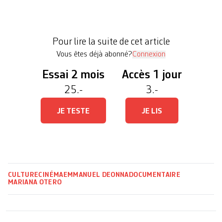
engagement politique mobilisateur? Les citoyens
de tous horizons ayant investi quotidiennement à
la fin de l’hiver 2016 la place de la République à
Pour lire la suite de cet article
[…]
Vous êtes déjà abonné?
Connexion
Essai 2 mois
Accès 1 jour
25.-
3.-
JE TESTE
JE LIS
CULTURE
CINÉMA
EMMANUEL DEONNA
DOCUMENTAIRE
MARIANA OTERO