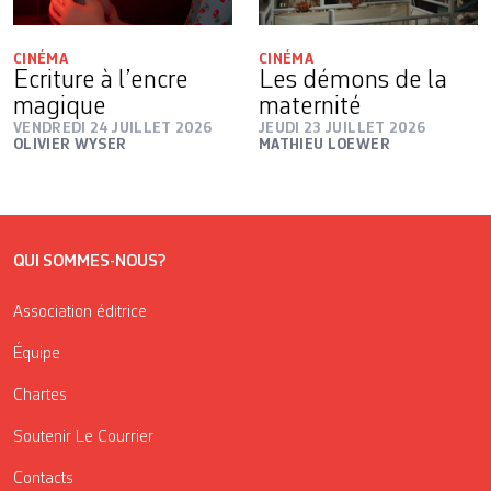
CINÉMA
CINÉMA
Ecriture à l’encre
Les démons de la
magique
maternité
VENDREDI 24 JUILLET 2026
JEUDI 23 JUILLET 2026
OLIVIER WYSER
MATHIEU LOEWER
QUI SOMMES-NOUS?
Association éditrice
Équipe
Chartes
Soutenir Le Courrier
Contacts