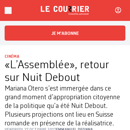
Skip to content
Le Courrier
L'essentiel, autrement
JE M'ABONNE
CINÉMA
«L’Assemblée», retour
sur Nuit Debout
Mariana Otero s’est immergée dans ce
grand moment d’appropriation citoyenne
de la politique qu’a été Nuit Debout.
Plusieurs projections ont lieu en Suisse
romande en présence de la réalisatrice.
VENDREDI 27 OCTOBRE 2017
EMMANUEL DEONNA