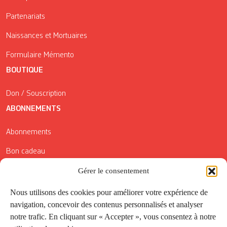
Partenariats
Naissances et Mortuaires
Formulaire Mémento
BOUTIQUE
Don / Souscription
ABONNEMENTS
Abonnements
Bon cadeau
Gérer le consentement
Conditions générales de vente
Réductions de la Carte Côté Courrier
Nous utilisons des cookies pour améliorer votre expérience de
navigation, concevoir des contenus personnalisés et analyser
Application
notre trafic. En cliquant sur « Accepter », vous consentez à notre