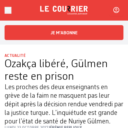
Skip to content
Le Courrier
L'essentiel, autrement
JE M'ABONNE
ACTUALITÉ
Ozakça libéré, Gülmen
reste en prison
Les proches des deux enseignants en
grève de la faim ne masquent pas leur
dépit après la décision rendue vendredi par
la justice turque. L’inquiétude est grande
pour l’état de santé de Nuriye Gülmen.
LUNDI 23 OCTOBRE 2017
JÉRÉMIE BERLIOUX