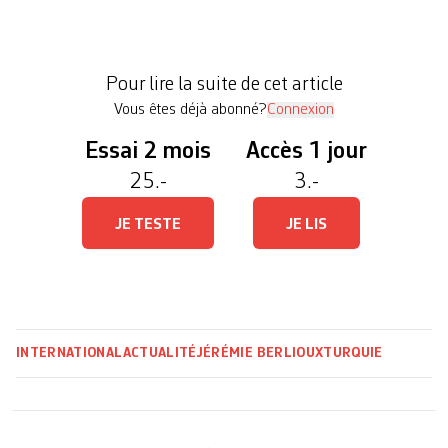
Ozakça et Acun Karadag, tous les trois accusés
d’appartenir au DHKP-C, une organisation
terroriste marxiste-léniniste et d’en faire la
Pour lire la suite de cet article
propagande. Le juge a décidé de […]
Vous êtes déjà abonné?
Connexion
Essai 2 mois
Accès 1 jour
25.-
3.-
JE TESTE
JE LIS
INTERNATIONAL
ACTUALITÉ
JÉRÉMIE BERLIOUX
TURQUIE