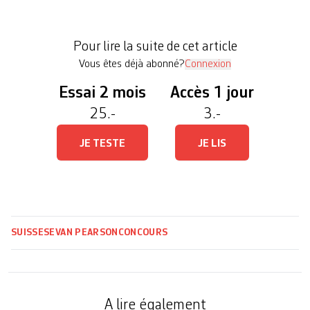
international les départagera. Parmi les candidats,
deux Helvètes. Sarah Olivier, doctorante en
Pour lire la suite de cet article
histoire de […]
Vous êtes déjà abonné?
Connexion
Essai 2 mois
Accès 1 jour
25.-
3.-
JE TESTE
JE LIS
SUISSE
SEVAN PEARSON
CONCOURS
A lire également