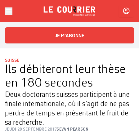
Skip to content
Le Courrier
L'essentiel, autrement
JE M'ABONNE
SUISSE
Ils débiteront leur thèse
en 180 secondes
Deux doctorants suisses participent à une
finale internationale, où il s’agit de ne pas
perdre de temps en présentant le fruit de
sa recherche.
JEUDI 28 SEPTEMBRE 2017
SEVAN PEARSON