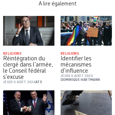
A lire également
RELIGIONS
RELIGIONS
Réintégration du
Identifier les
clergé dans l’armée,
mécanismes
le Conseil fédéral
d’influence
s’excuse
JEUDI 6 AOÛT 2026
DOMINIQUE HARTMANN
JEUDI 6 AOÛT 2026
ATS