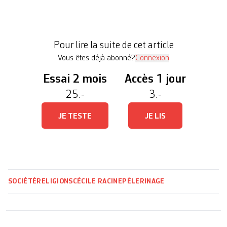
le 21 juillet de Saluces, près de Turin, en Italie, ils
ont marché 382 kilomètres pour rejoindre la Cité
de Calvin. Le pèlerinage d’Anna, Chiara, Daniele,
Pour lire la suite de cet article
Giacomo et Stefano retrace […]
Vous êtes déjà abonné?
Connexion
Essai 2 mois
Accès 1 jour
25.-
3.-
JE TESTE
JE LIS
SOCIÉTÉ
RELIGIONS
CÉCILE RACINE
PÈLERINAGE