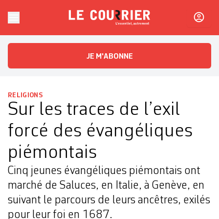
Skip to content
Le Courrier
L'essentiel, autrement
JE M'ABONNE
RELIGIONS
Sur les traces de l’exil
forcé des évangéliques
piémontais
Cinq jeunes évangéliques piémontais ont
marché de Saluces, en Italie, à Genève, en
suivant le parcours de leurs ancêtres, exilés
pour leur foi en 1687.