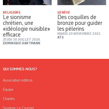
RELIGIONS
GENÈVE
Le sionisme
Des coquilles de
chrétien, une
bronze pour guider
«idéologie nuisible»
les pèlerins
efficace
MARDI 29 NOVEMBRE 2022
ATS
JEUDI 30 JUILLET 2026
DOMINIQUE HARTMANN
QUI SOMMES-NOUS?
Association éditrice
Équipe
Chartes
Soutenir Le Courrier