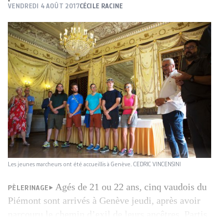
VENDREDI 4 AOÛT 2017
CÉCILE RACINE
Les jeunes marcheurs ont été accueillis à Genève. CEDRIC VINCENSINI
Agés de 21 ou 22 ans, cinq vaudois du
PÈLERINAGE
Piémont sont arrivés à Genève jeudi, après avoir
parcouru le chemin d’exil de leurs ancêtres. Partis