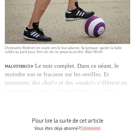
Christophe Rollinet en route vers le but adverse. Sa tactique: garder la balle
collée au pied pour être sûr de ne jamais la perdre. Alain Wicht
Le noir complet. Dans ce néant, le
MALVOYANCE
moindre son se fracasse sur les oreilles. Et
justement, des «hoï!» et des «ouais!» s’élèvent un
peu partout alentour. Quand soudain, un objet
arrive sur les pieds du Broyard Christophe
Rollinet. C’est rond, ça émet un bruit de grelots…
Il s’agit d’un ballon conçu pour des joueurs peu
Pour lire la suite de cet article
[…]
Vous êtes déjà abonné?
Connexion