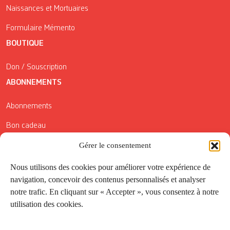
Naissances et Mortuaires
Formulaire Mémento
BOUTIQUE
Don / Souscription
ABONNEMENTS
Abonnements
Bon cadeau
Gérer le consentement
Conditions générales de vente
Réductions de la Carte Côté Courrier
Nous utilisons des cookies pour améliorer votre expérience de
navigation, concevoir des contenus personnalisés et analyser
Application
notre trafic. En cliquant sur « Accepter », vous consentez à notre
utilisation des cookies.