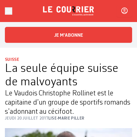
Skip to content
Le Courrier
L'essentiel, autrement
JE M'ABONNE
SUISSE
La seule équipe suisse
de malvoyants
Le Vaudois Christophe Rollinet est le
capitaine d’un groupe de sportifs romands
s’adonnant au cécifoot.
JEUDI 20 JUILLET 2017
LISE-MARIE PILLER