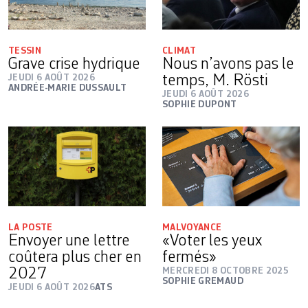
TESSIN
CLIMAT
Grave crise hydrique
Nous n’avons pas le
JEUDI 6 AOÛT 2026
temps, M. Rösti
ANDRÉE-MARIE DUSSAULT
JEUDI 6 AOÛT 2026
SOPHIE DUPONT
LA POSTE
MALVOYANCE
Envoyer une lettre
«Voter les yeux
coûtera plus cher en
fermés»
2027
MERCREDI 8 OCTOBRE 2025
SOPHIE GREMAUD
JEUDI 6 AOÛT 2026
ATS