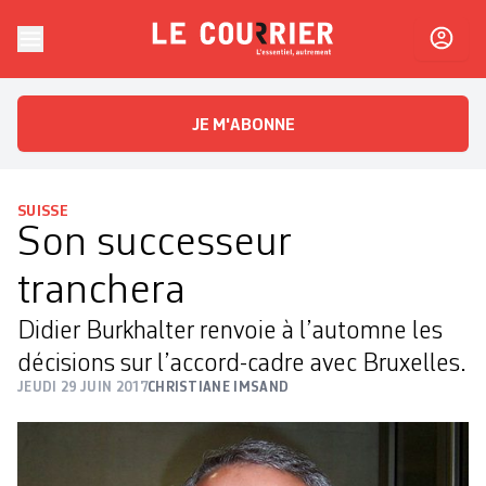
Skip to content
Le Courrier
L'essentiel, autrement
JE M'ABONNE
SUISSE
Son successeur
tranchera
Didier Burkhalter renvoie à l’automne les
décisions sur l’accord-cadre avec Bruxelles.
JEUDI 29 JUIN 2017
CHRISTIANE IMSAND