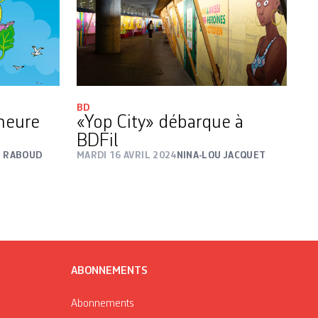
BD
’heure
«Yop City» débarque à
BDFil
Y RABOUD
MARDI 16 AVRIL 2024
NINA-LOU JACQUET
ABONNEMENTS
Abonnements