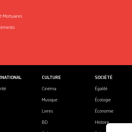
t Mortuaires
Mémento
RNATIONAL
CULTURE
SOCIÉTÉ
rité
Cinéma
Égalité
Musique
Écologie
Livres
Économie
BD
Histoire