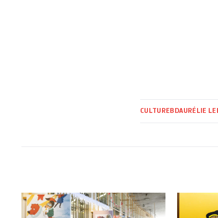
CULTURE
BD
AURÉLIE L