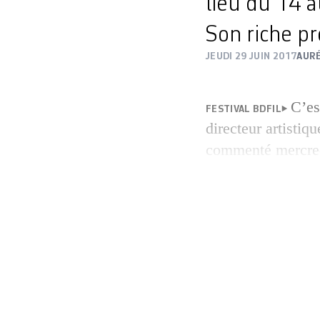
lieu du 14 a
Son riche p
JEUDI 29 JUIN 2017
AURÉ
C’es
FESTIVAL BDFIL
directeur artisti
commenté mercredi
Théâtre de Lausan
plusieurs lieux de
cinéma Romandie, 
Boulimie et plusie