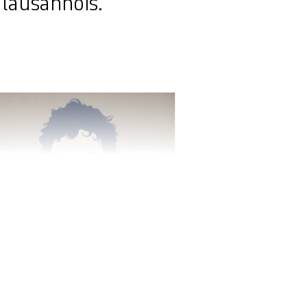
 lausannois.
portrait de l'invitée d'honneur. © ANNA SOMMER