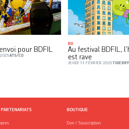
BD
envoi pour BDFIL
Au festival BDFIL, l
 2025
ATS/CO
est rave
JEUDI 13 FÉVRIER 2025
THIERR
/ PARTENARIATS
BOUTIQUE
taires
Don / Souscription