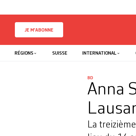
Skip to content
JE M'ABONNE
RÉGIONS
SUISSE
INTERNATIONAL
BD
Anna S
Lausa
La treizième