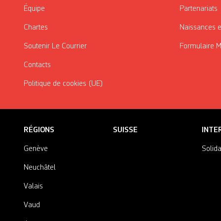
Équipe
Partenariats
Chartes
Naissances e
Soutenir Le Courrier
Formulaire 
Contacts
Politique de cookies (UE)
RÉGIONS
SUISSE
INTE
Genève
Solida
Neuchâtel
Valais
Vaud