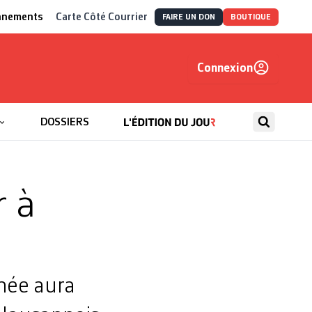
nnements
Carte Côté Courrier
FAIRE UN DON
BOUTIQUE
Connexion
, autrement
DOSSIERS
 à
inée aura