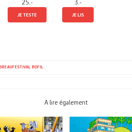
25.-
3.-
JE TESTE
JE LIS
EBREAU
FESTIVAL BDFIL
A lire également