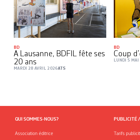
BD
BD
A Lausanne, BDFIL fête ses
Coup d’
20 ans
LUNDI 5 MAI
MARDI 28 AVRIL 2026
ATS
QUI SOMMES-NOUS?
PUBLICITÉ 
Association éditrice
Tarifs publici