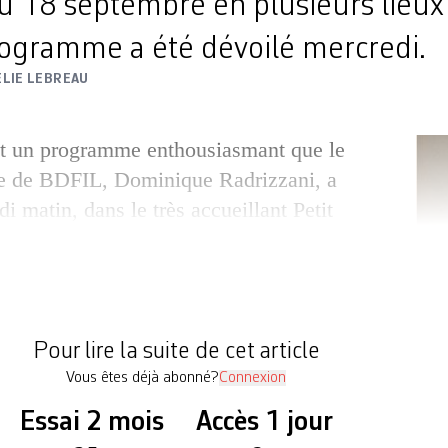
u 18 septembre en plusieurs lieux
rogramme a été dévoilé mercredi.
LIE LEBREAU
t un programme enthousiasmant que le
que de BDFIL, Dominique Radrizzani, a
 matin, dans le très accueillant Petit
ne. La manifestation, disséminée en
 la capitale vaudoise – dont l’ancien
le forum de l’Hôtel-de-ville, le théâtre
urs galeries d’art – se tiendra du 14 […]
Pour lire la suite de cet article
Vous êtes déjà abonné?
Connexion
Essai 2 mois
Accès 1 jour
Auto-