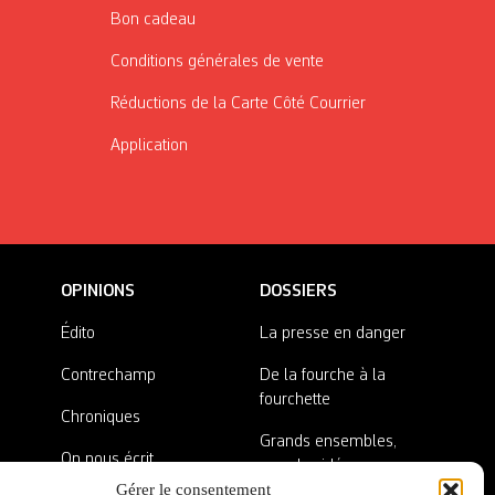
Bon cadeau
Conditions générales de vente
Réductions de la Carte Côté Courrier
Application
OPINIONS
DOSSIERS
Édito
La presse en danger
Contrechamp
De la fourche à la
fourchette
Chroniques
Grands ensembles,
On nous écrit
grandes idées
Gérer le consentement