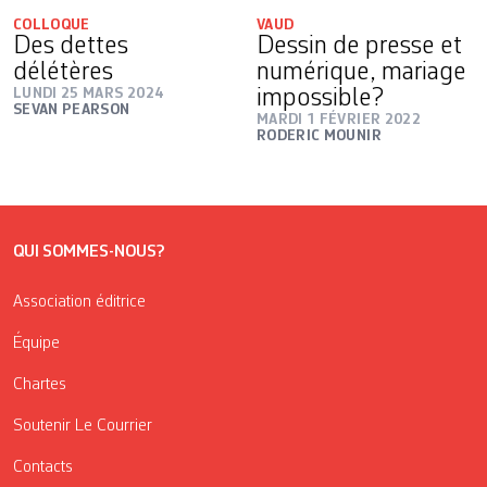
COLLOQUE
VAUD
Des dettes
Dessin de presse et
délétères
numérique, mariage
LUNDI 25 MARS 2024
impossible?
SEVAN PEARSON
MARDI 1 FÉVRIER 2022
RODERIC MOUNIR
QUI SOMMES-NOUS?
Association éditrice
Équipe
Chartes
Soutenir Le Courrier
Contacts