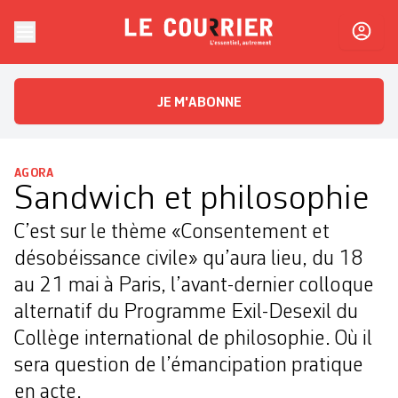
Skip to content
Le Courrier
L'essentiel, autrement
JE M'ABONNE
AGORA
Sandwich et philosophie
C’est sur le thème «Consentement et
désobéissance civile» qu’aura lieu, du 18
au 21 mai à Paris, l’avant-dernier colloque
alternatif du Programme Exil-Desexil du
Collège international de philosophie. Où il
sera question de l’émancipation pratique
en acte.