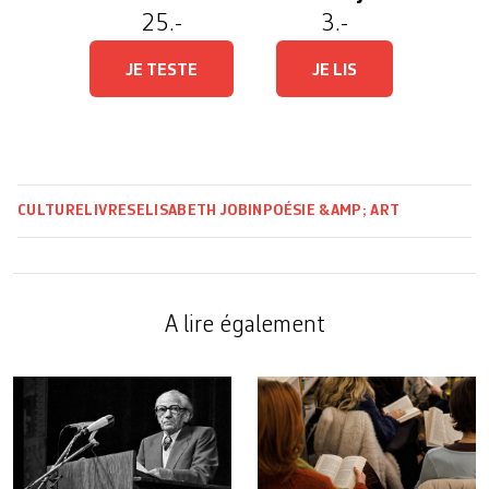
25.-
3.-
JE TESTE
JE LIS
CULTURE
LIVRES
ELISABETH JOBIN
POÉSIE &AMP; ART
A lire également