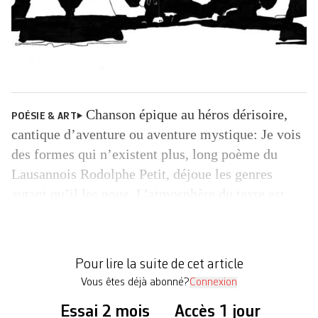
Chanson épique au héros dérisoire,
POÉSIE & ART
cantique d’aventure ou aventure mystique: Je vois
des formes qui n’existent plus, long poème du
Lausannois Rodolphe Petit, déjoue les genres
autant qu’il les noue. L’atmosphère du texte est
celle du songe, son narrateur, un homme en porte-
à-faux avec des évènements qui lui échappent.
Composant une musique d’étrangeté, ce récit-
Pour lire la suite de cet article
poème retrace […]
Vous êtes déjà abonné?
Connexion
Essai 2 mois
Accès 1 jour