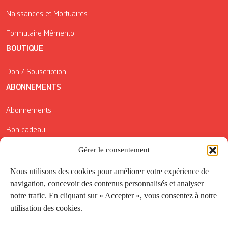
Naissances et Mortuaires
Formulaire Mémento
BOUTIQUE
Don / Souscription
ABONNEMENTS
Abonnements
Bon cadeau
Gérer le consentement
Conditions générales de vente
Réductions de la Carte Côté Courrier
Nous utilisons des cookies pour améliorer votre expérience de
navigation, concevoir des contenus personnalisés et analyser
Application
notre trafic. En cliquant sur « Accepter », vous consentez à notre
utilisation des cookies.