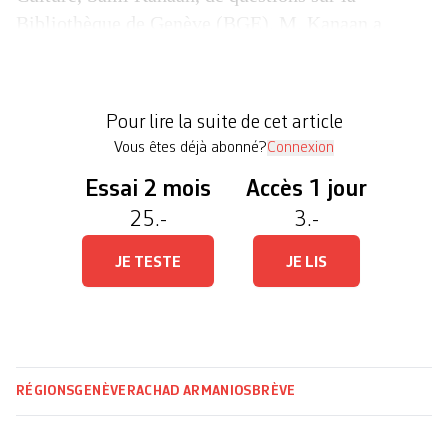
Bibliothèque de Genève (BGE). M. Kanaan a
affirmé que l’enquête du Courrier, qui faisait lundi
état de la détresse d’employés, combinait plusieurs
éléments en créant des «amalgames». «Il y a peut-
Pour lire la suite de cet article
être à […]
Vous êtes déjà abonné?
Connexion
Essai 2 mois
Accès 1 jour
25.-
3.-
JE TESTE
JE LIS
RÉGIONS
GENÈVE
RACHAD ARMANIOS
BRÈVE