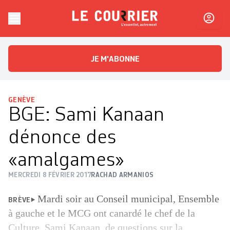
Skip to content
Le Courrier
L'essentiel, autrement
JE M'ABONNE
GENÈVE
BGE: Sami Kanaan
dénonce des
«amalgames»
MERCREDI 8 FÉVRIER 2017
RACHAD ARMANIOS
Mardi soir au Conseil municipal, Ensemble
BRÈVE
à gauche et le MCG ont canardé le chef de la
Culture, Sami Kanaan, de questions sur la