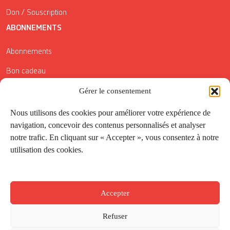
Don / Souscription
ABONNEMENTS
Abonnements
Bon cadeau
Conditions générales de vente
Gérer le consentement
Réductions de la Carte Côté Courrier
Nous utilisons des cookies pour améliorer votre expérience de
navigation, concevoir des contenus personnalisés et analyser
Application
notre trafic. En cliquant sur « Accepter », vous consentez à notre
utilisation des cookies.
Suivez-nous
Accepter
Refuser