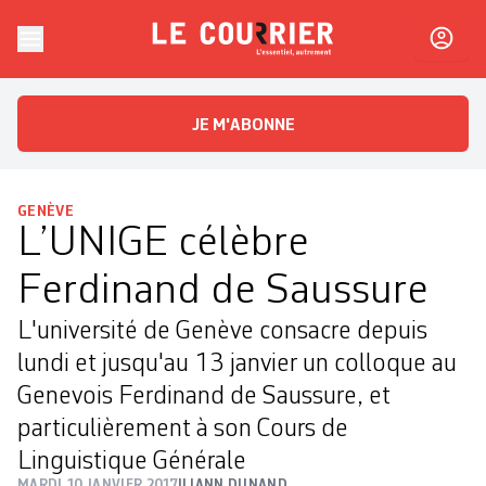
Skip to content
Le Courrier
L'essentiel, autrement
JE M'ABONNE
GENÈVE
L’UNIGE célèbre
Ferdinand de Saussure
L'université de Genève consacre depuis
lundi et jusqu'au 13 janvier un colloque au
Genevois Ferdinand de Saussure, et
particulièrement à son Cours de
Linguistique Générale
MARDI 10 JANVIER 2017
ILIANN DUNAND