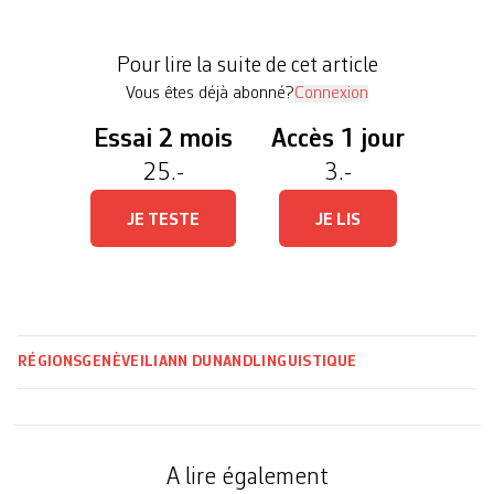
penseur pour tenter d’y répondre à nouveau. Le
Cours de linguistique générale (CLG) de Saussure,
Pour lire la suite de cet article
donné entre 1907 et 1911 […]
Vous êtes déjà abonné?
Connexion
Essai 2 mois
Accès 1 jour
25.-
3.-
JE TESTE
JE LIS
RÉGIONS
GENÈVE
ILIANN DUNAND
LINGUISTIQUE
A lire également