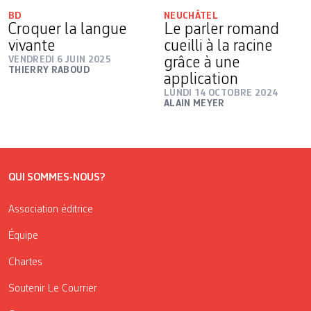
BD
NEUCHÂTEL
Croquer la langue
Le parler romand
vivante
cueilli à la racine
VENDREDI 6 JUIN 2025
grâce à une
THIERRY RABOUD
application
LUNDI 14 OCTOBRE 2024
ALAIN MEYER
QUI SOMMES-NOUS?
Association éditrice
Équipe
Chartes
Soutenir Le Courrier