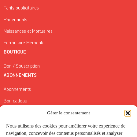
Tarifs publicitaires
Partenariats
Naissances et Mortuaires
Formulaire Mémento
BOUTIQUE
Don / Souscription
ABONNEMENTS
Abonnements
Bon cadeau
Gérer le consentement
Conditions générales de vente
Réductions de la Carte Côté Courrier
Nous utilisons des cookies pour améliorer votre expérience de
navigation, concevoir des contenus personnalisés et analyser
Application