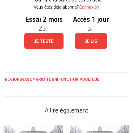
Pour lire la suite de cet article
Syndicat des services publics (SSP), plus […]
Vous êtes déjà abonné?
Connexion
Essai 2 mois
Accès 1 jour
25.-
3.-
JE TESTE
JE LIS
RÉGIONS
VAUD
MARIO TOGNI
FONCTION PUBLIQUE
A lire également