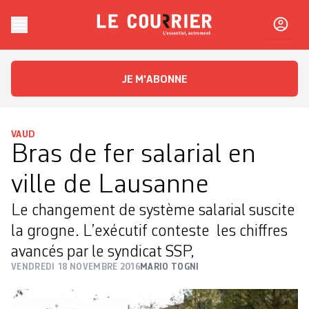
Skip to content
Le Courrier
L'essentiel, autrement
JE M'ABONNE
VAUD
Bras de fer salarial en
ville de Lausanne
Le changement de système salarial suscite
la grogne. L’exécutif conteste les chiffres
avancés par le syndicat SSP,
VENDREDI 18 NOVEMBRE 2016
MARIO TOGNI