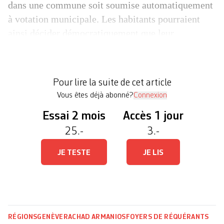
dans une commune soit soumise automatiquement
à votation municipale. Les habitants pourraient
ainsi décider démocratiquement que leur
commune accueille ces migrants ou qu’elle se
soustrait à cette obligation en payant une somme
au canton. Le parti s’est inspiré du système qui a
Pour lire la suite de cet article
cours en […]
Vous êtes déjà abonné?
Connexion
Essai 2 mois
Accès 1 jour
25.-
3.-
JE TESTE
JE LIS
RÉGIONS
GENÈVE
RACHAD ARMANIOS
FOYERS DE RÉQUÉRANTS