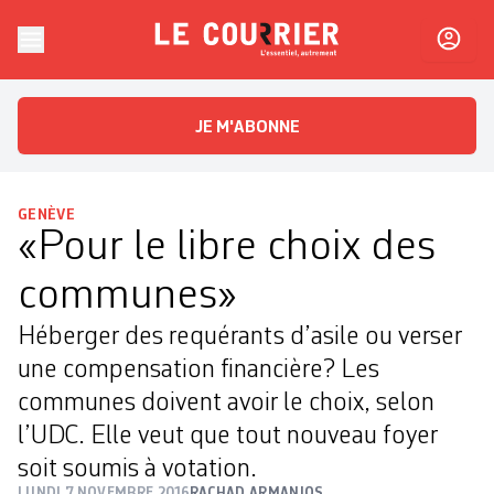
Skip to content
Le Courrier
L'essentiel, autrement
JE M'ABONNE
GENÈVE
«Pour le libre choix des
communes»
Héberger des requérants d’asile ou verser
une compensation financière? Les
communes doivent avoir le choix, selon
l’UDC. Elle veut que tout nouveau foyer
soit soumis à votation.
LUNDI 7 NOVEMBRE 2016
RACHAD ARMANIOS