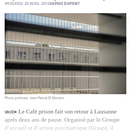
MERCREDI 20 AVRIL 2016
SOPHIE DUPONT
Photo prétexte. Jean-Patrick Di Silvestro
Le Café prison fait son retour à Lausanne
VAUD
après deux ans de pause. Organisé par le Groupe
d’accueil et d’action psychiatrique (Graap), il