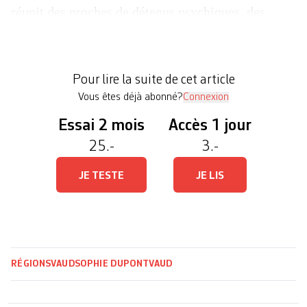
réunit des proches de détenus psychiques, des
professionnels du monde pénal et pénitentiaire
ainsi que le grand public pour un dialogue autour
de la prison. Le dernier café avait attiré plus d’une
Pour lire la suite de cet article
[…]
Vous êtes déjà abonné?
Connexion
Essai 2 mois
Accès 1 jour
25.-
3.-
JE TESTE
JE LIS
RÉGIONS
VAUD
SOPHIE DUPONT
VAUD