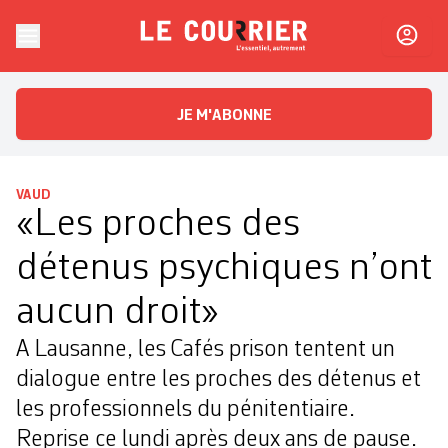
Skip to content
Le Courrier
L'essentiel, autrement
JE M'ABONNE
VAUD
«Les proches des
détenus psychiques n’ont
aucun droit»
A Lausanne, les Cafés prison tentent un
dialogue entre les proches des détenus et
les professionnels du pénitentiaire.
Reprise ce lundi après deux ans de pause.