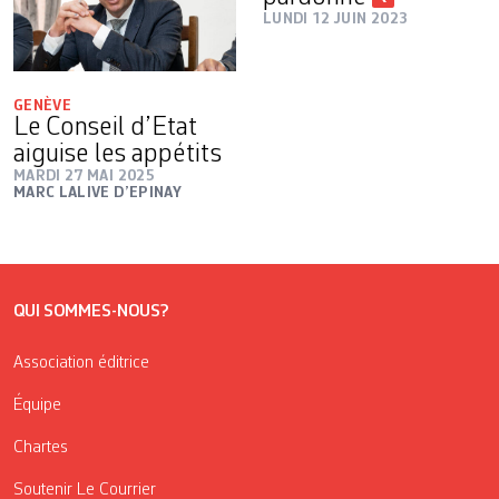
LUNDI 12 JUIN 2023
GENÈVE
Le Conseil d’Etat
aiguise les appétits
MARDI 27 MAI 2025
MARC LALIVE D’EPINAY
QUI SOMMES-NOUS?
Association éditrice
Équipe
Chartes
Soutenir Le Courrier