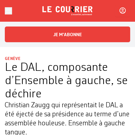
Skip to content
Le Courrier
L'essentiel, autrement
JE M'ABONNE
GENÈVE
Le DAL, composante
d’Ensemble à gauche, se
déchire
Christian Zaugg qui représentait le DAL a
été éjecté de sa présidence au terme d’une
assemblée houleuse. Ensemble à gauche
tangue.