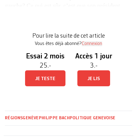
gauche? Ce qui est sûr, c’est que son président
sortant, Christian Zaugg, a été minorisé mercredi
soir en assemblée générale. Et la formation a
entériné un processus de transformation en Parti
Pour lire la suite de cet article
radical de […]
Vous êtes déjà abonné?
Connexion
Essai 2 mois
Accès 1 jour
25.-
3.-
JE TESTE
JE LIS
RÉGIONS
GENÈVE
PHILIPPE BACH
POLITIQUE GENEVOISE